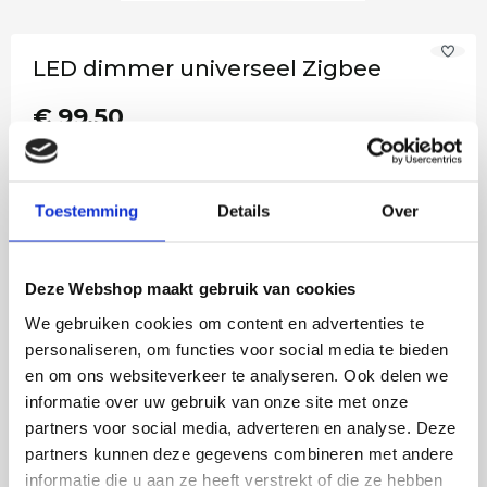
LED dimmer universeel Zigbee
€ 99,50
Levertijd 6 - 12 werkdagen
Beschikbaar
Toestemming
Details
Over
−
+
In het winkelmandje
Deze Webshop maakt gebruik van cookies
We gebruiken cookies om content en advertenties te
Voor 14:00 besteld, vandaag verstuurd!
personaliseren, om functies voor social media te bieden
Gratis verzending in NL vanaf €50,-
en om ons websiteverkeer te analyseren. Ook delen we
4 jaar garantie op LED
informatie over uw gebruik van onze site met onze
partners voor social media, adverteren en analyse. Deze
partners kunnen deze gegevens combineren met andere
informatie die u aan ze heeft verstrekt of die ze hebben