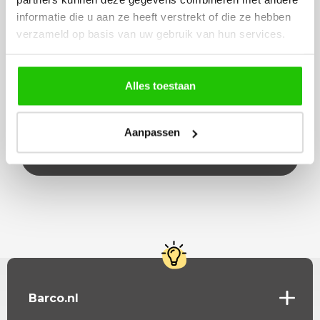
informatie die u aan ze heeft verstrekt of die ze hebben
verzameld op basis van uw gebruik van hun services.
Beschrijving
LED-dimmer voor Fase aan en afsnijding Dimbare
Alles toestaan
LED lampen 3W - 225WGloeilamp / Halogeen 10W
- 250WDeze is geschikt voor all…
Aanpassen
Lees meer
Barco.nl