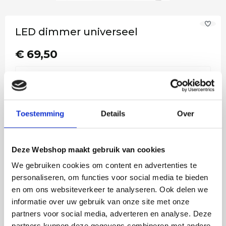
LED dimmer universeel
€ 69,50
Op werkdagen voor 14:00 uur
Op voorraad
besteld = vandaag verstuurd!
Toestemming
Details
Over
−
+
In het winkelmandje
Deze Webshop maakt gebruik van cookies
Ook in onze winkel in Emmen te bezichtigen
We gebruiken cookies om content en advertenties te
personaliseren, om functies voor social media te bieden
Voor 14:00 besteld, vandaag verstuurd!
en om ons websiteverkeer te analyseren. Ook delen we
Gratis verzending in NL vanaf €50,-
informatie over uw gebruik van onze site met onze
partners voor social media, adverteren en analyse. Deze
4 jaar garantie op LED
partners kunnen deze gegevens combineren met andere