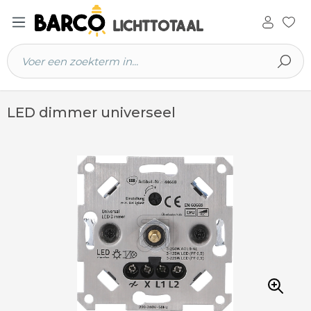
 hoofdinhoud
LED dimmer universeel