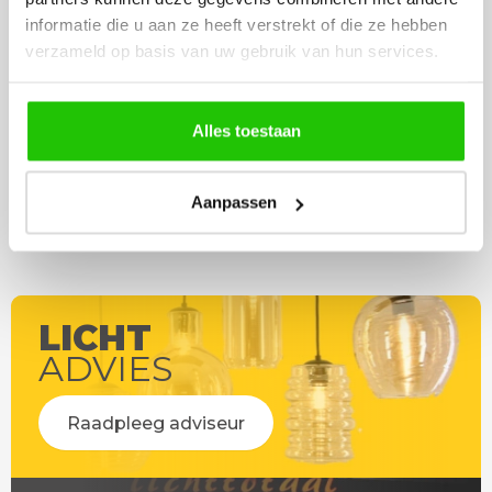
werd deze al bezorgd. Super
artikel is zeer mooi e
informatie die u aan ze heeft verstrekt of die ze hebben
netjes en veilig verpakt.
veel sfeer, het is ook
verzameld op basis van uw gebruik van hun services.
eenvoudig te plaatsen
Alles toestaan
Aanpassen
LICHT
ADVIES
Raadpleeg adviseur