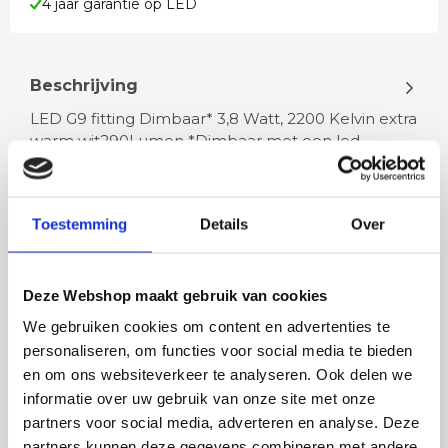
4 jaar garantie op LED
Beschrijving
LED G9 fitting Dimbaar* 3,8 Watt, 2200 Kelvin extra
warm wit290Lumen *Dimbaar met een led
dimmer 20.000 uur levensduur, 4 j…
Toestemming
Details
Over
Lees meer
Deze Webshop maakt gebruik van cookies
We gebruiken cookies om content en advertenties te
Rian
Anne
personaliseren, om functies voor social media te bieden
en om ons websiteverkeer te analyseren. Ook delen we
Fijne site waar ik een mooie
Het bestellen, betale
informatie over uw gebruik van onze site met onze
lamp heb uitgekozen en
leveren verliep vlot e
partners voor social media, adverteren en analyse. Deze
besteld. De volgende dag
volledig naar wens. He
partners kunnen deze gegevens combineren met andere