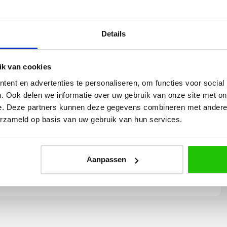
| Dia. 50mm
Details
k van cookies
ent en advertenties te personaliseren, om functies voor social
. Ook delen we informatie over uw gebruik van onze site met on
Yvonne
e. Deze partners kunnen deze gegevens combineren met andere i
erzameld op basis van uw gebruik van hun services.
betalen en
Wij hadden 2 lampen besteld
vlot en volledig
met totaal 11 mondgeblazen
rtikel is zeer
kappen. Dit was zeer goed
eel sfeer, het is
verpakt geleverd. Wij bevelen dit
Aanpassen
e plaatsen.
bedrijf zeker aan!