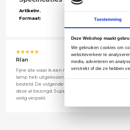
Artikelnr.
40528
Formaat:
Hoogte 33mm 
Toestemming
Deze Webshop maakt gebrui
We gebruiken cookies om cont
websiteverkeer te analyseren
Rian
Anne
media, adverteren en analys
verstrekt of die ze hebben v
Fijne site waar ik een mooie
Het bestellen, 
lamp heb uitgekozen en
leveren verliep 
besteld. De volgende dag werd
naar wens. Het a
deze al bezorgd. Super netjes en
mooi en schept v
veilig verpakt.
ook eenvoudig t