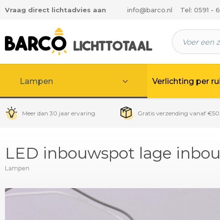
Vraag direct lichtadvies aan
info@barco.nl
Tel: 0591 - 
 hoofdinhoud
Lampen
Verlichting per r
Meer dan 30 jaar ervaring
Gratis verzending vanaf €50
LED inbouwspot lage inbou
Lampen