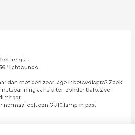
helder glas
36º lichtbundel
aar dan met een zeer lage inbouwdiepte? Zoek
w netspanning aansluiten zonder trafo. Zeer
 dimbaar
aar normaal ook een GU10 lamp in past