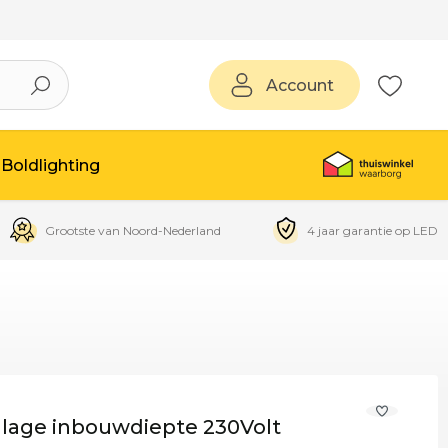
Account
Boldlighting
Grootste van Noord-Nederland
4 jaar garantie op LED
lage inbouwdiepte 230Volt