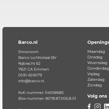
Barco.nl
Openings
Maandag
Showroom
Dinsdag
Barco Lichttotaal BV
Woensdag
Nijbracht 62
Donderdag
7821 CA Emmen
Vrijdag
0591-659079
Zaterdag
info@barco.nl
Zondag
KvK-nummer: 04058685
Volg ons
Btw-nummer: 8078.87.006.B.01
Volg ons vi
Volg on
Vo