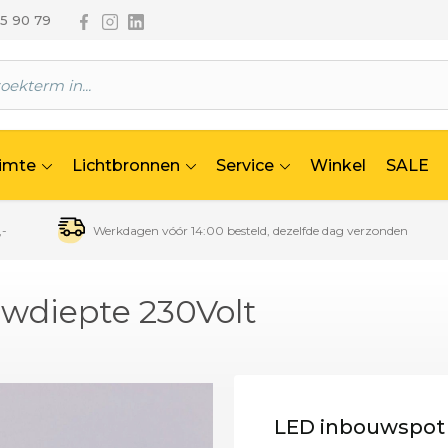
Volg ons via Facebook
Volg ons via Instagram
Volg ons via Linkedin
65 90 79
uimte
Lichtbronnen
Service
Winkel
SALE
,-
Werkdagen vóór 14:00 besteld, dezelfde dag verzonden
wdiepte 230Volt
LED inbouwspot 