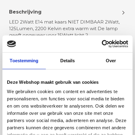
Beschrijving
LED 2Watt E14 mat kaars NIET DIMBAAR 2Watt,
125Lumen, 2200 Kelvin extra warm wit De lamp
geeft ongeveer voor 15Watt licht 2…
Lees meer
Toestemming
Details
Over
Deze Webshop maakt gebruik van cookies
We gebruiken cookies om content en advertenties te
Rian
Anne
personaliseren, om functies voor social media te bieden
Fijne site waar ik een mooie
Het bestellen, betale
en om ons websiteverkeer te analyseren. Ook delen we
lamp heb uitgekozen en
leveren verliep vlot e
informatie over uw gebruik van onze site met onze
besteld. De volgende dag
volledig naar wens. He
partners voor social media, adverteren en analyse. Deze
werd deze al bezorgd. Super
artikel is zeer mooi e
partners kunnen deze gegevens combineren met andere
netjes en veilig verpakt.
veel sfeer, het is ook
informatie die u aan ze heeft verstrekt of die ze hebben