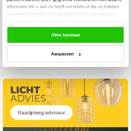
werd deze al bezorgd. Super
artikel is zeer mooi e
informatie die u aan ze heeft verstrekt of die ze hebben
netjes en veilig verpakt.
veel sfeer, het is ook
verzameld op basis van uw gebruik van hun services.
eenvoudig te plaatsen
Alles toestaan
Aanpassen
LICHT
ADVIES
Raadpleeg adviseur