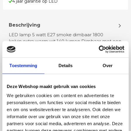
4 jaar garantie op LED
Beschrijving
LED lamp 5 watt E27 smoke dimbaar 1800
kelvin extra warm wit 140 lumen Dimbaar met een
LED wanddimmer Is vergelijkbaar met…
Toestemming
Details
Over
Lees meer
Deze Webshop maakt gebruik van cookies
We gebruiken cookies om content en advertenties te
Rian
Anne
personaliseren, om functies voor social media te bieden
en om ons websiteverkeer te analyseren. Ook delen we
Fijne site waar ik een mooie
Het bestellen, betale
informatie over uw gebruik van onze site met onze
lamp heb uitgekozen en
leveren verliep vlot e
partners voor social media, adverteren en analyse. Deze
besteld. De volgende dag
volledig naar wens. He
partners kunnen deze gegevens combineren met andere