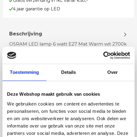
Gratis verzending in NL vanaf €50,-
4 jaar garantie op LED
Beschrijving
OSRAM LED lamp 6 watt E27 Mat Warm wit 2700k
806 lumen Dimbaar met een led wanddimmer Is
vergelijkbaar met een 60 watt glo…
Toestemming
Details
Over
Lees meer
Deze Webshop maakt gebruik van cookies
We gebruiken cookies om content en advertenties te
personaliseren, om functies voor social media te bieden
Rian
Anne
en om ons websiteverkeer te analyseren. Ook delen we
Fijne site waar ik een mooie
Het bestellen, betale
informatie over uw gebruik van onze site met onze
lamp heb uitgekozen en
leveren verliep vlot e
partners voor social media, adverteren en analyse. Deze