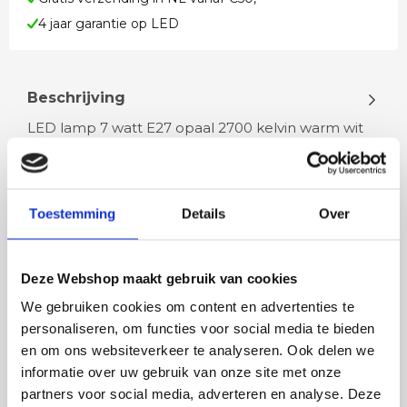
4 jaar garantie op LED
Beschrijving
LED lamp 7 watt E27 opaal 2700 kelvin warm wit
Niet dimbaar 800 lumen Is vergelijkbaar met een
60 watt gloeilamp 4 jaar gar…
Toestemming
Details
Over
Lees meer
Deze Webshop maakt gebruik van cookies
We gebruiken cookies om content en advertenties te
personaliseren, om functies voor social media te bieden
Rian
Anne
en om ons websiteverkeer te analyseren. Ook delen we
Fijne site waar ik een mooie
Het bestellen, betale
informatie over uw gebruik van onze site met onze
lamp heb uitgekozen en
leveren verliep vlot e
partners voor social media, adverteren en analyse. Deze