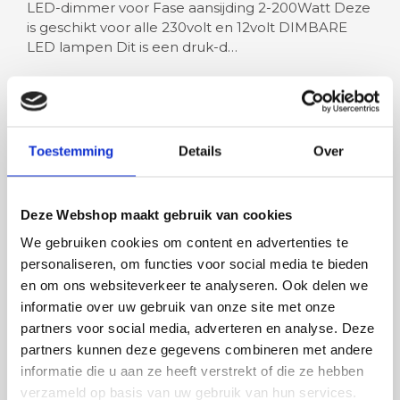
LED-dimmer voor Fase aansijding 2-200Watt Deze
is geschikt voor alle 230volt en 12volt DIMBARE
LED lampen Dit is een druk-d…
Lees meer
Toestemming
Details
Over
Deze Webshop maakt gebruik van cookies
Rian
Anne
We gebruiken cookies om content en advertenties te
Fijne site waar ik een mooie
Het bestellen, betale
personaliseren, om functies voor social media te bieden
lamp heb uitgekozen en
leveren verliep vlot e
en om ons websiteverkeer te analyseren. Ook delen we
besteld. De volgende dag
volledig naar wens. He
informatie over uw gebruik van onze site met onze
werd deze al bezorgd. Super
artikel is zeer mooi e
partners voor social media, adverteren en analyse. Deze
netjes en veilig verpakt.
veel sfeer, het is ook
partners kunnen deze gegevens combineren met andere
eenvoudig te plaatsen
informatie die u aan ze heeft verstrekt of die ze hebben
verzameld op basis van uw gebruik van hun services.