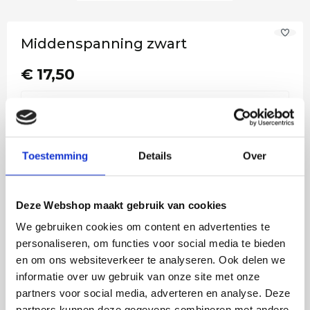
Middenspanning zwart
€ 17,50
Op werkdagen voor 14:00 uur
Op voorraad
besteld = vandaag verstuurd!
Toestemming
Details
Over
−
+
In het winkelmandje
Deze Webshop maakt gebruik van cookies
Ook in onze winkel in Emmen te bezichtigen
We gebruiken cookies om content en advertenties te
personaliseren, om functies voor social media te bieden
Voor 14:00 besteld, vandaag verstuurd!
en om ons websiteverkeer te analyseren. Ook delen we
Gratis verzending in NL vanaf €50,-
informatie over uw gebruik van onze site met onze
partners voor social media, adverteren en analyse. Deze
4 jaar garantie op LED
partners kunnen deze gegevens combineren met andere