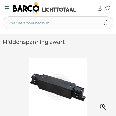
 hoofdinhoud
Middenspanning zwart