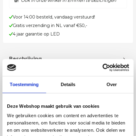
Ook in onze winkel in Emmen te bezichtigen
Voor 14:00 besteld, vandaag verstuurd!
Gratis verzending in NL vanaf €50,-
4 jaar garantie op LED
Beschrijving
Plafondlamp design in cacao koffie kleur met
geïntegreerde LED lichtbron Breng stijlvolle én
functionele verlichting in hui…
Toestemming
Details
Over
Lees meer
Deze Webshop maakt gebruik van cookies
We gebruiken cookies om content en advertenties te
personaliseren, om functies voor social media te bieden
en om ons websiteverkeer te analyseren. Ook delen we