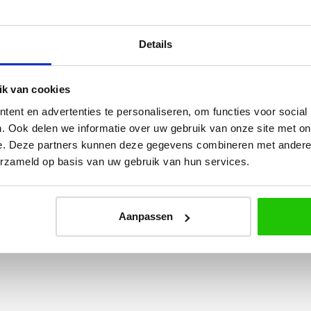
taal
 van serie spottie
Details
k van cookies
ent en advertenties te personaliseren, om functies voor social
Yvonne
. Ook delen we informatie over uw gebruik van onze site met on
e. Deze partners kunnen deze gegevens combineren met andere i
betalen en
Wij hadden 2 lampen besteld
erzameld op basis van uw gebruik van hun services.
vlot en volledig
met totaal 11 mondgeblazen
rtikel is zeer
kappen. Dit was zeer goed
eel sfeer, het is
verpakt geleverd. Wij bevelen dit
Aanpassen
e plaatsen.
bedrijf zeker aan!