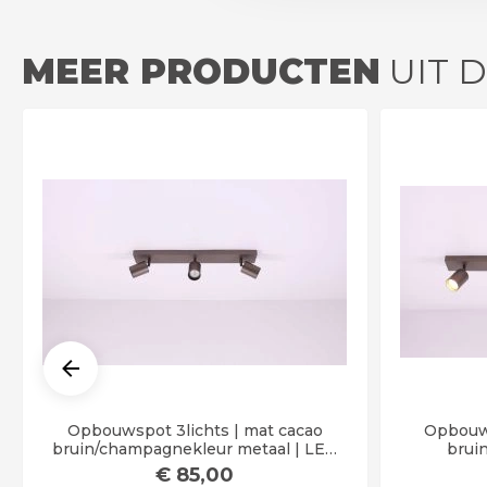
MEER PRODUCTEN
UIT D
Opbouwspot 3lichts | mat cacao
Opbouws
bruin/champagnekleur metaal | LED
brui
GU10 | 60cm breed
€
85
,00