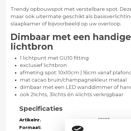
Trendy opbouwspot met verstelbare spot. Deze s
maar ook uitermate geschikt als basisverlichti
slaapkamer of bijvoorbeeld op uw overloop.
Dimbaar met een handige
lichtbron
1 lichtpunt met GU10 fitting
exclusief lichtbron
afmeting spot: 10x10cm | 16cm vanaf plafon
mat cacao bruin/champagnekleur metaal
dimbaar met een LED wanddimmer of hand
ook 2lichts, 3lichts én 4lichts verkrijgbaar
Specificaties
Artikelnr.
61183
Formaat:
10cm breed | 1