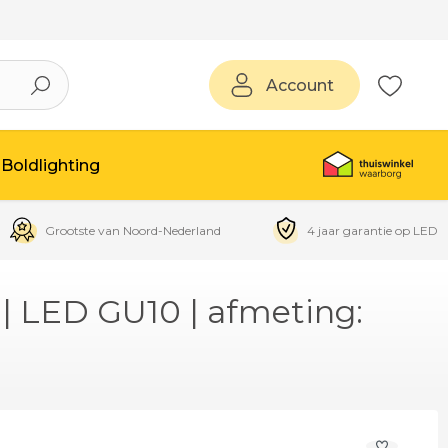
Account
Boldlighting
Grootste van Noord-Nederland
4 jaar garantie op LED
| LED GU10 | afmeting: