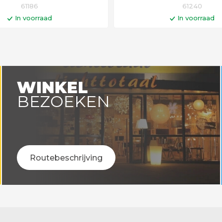
61186
61240
In voorraad
In voorraad
In winkelwagen
In winkelwa
en voor 14:00 uur besteld =
Op werkdagen voor 14:00 uu
vandaag verstuurd!
vandaag verstuurd
WINKEL
BEZOEKEN
Routebeschrijving