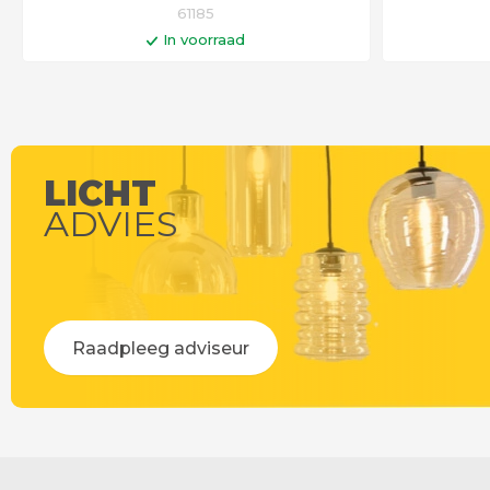
61185
In voorraad
In winkelwagen
Op werkdagen voor 14:00 uur besteld =
Op werkdag
vandaag verstuurd!
LICHT
ADVIES
Raadpleeg adviseur