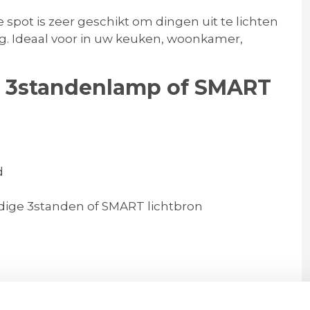
pot is zeer geschikt om dingen uit te lichten
ng. Ideaal voor in uw keuken, woonkamer,
 3standenlamp of SMART
d
ige 3standen of SMART lichtbron
0cm diep | 16cm vanaf plafond