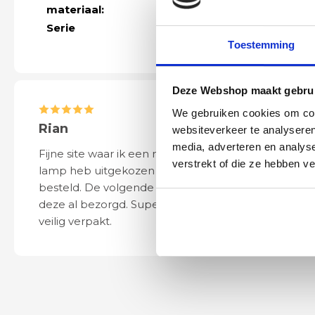
materiaal:
aluminium
, me
Serie
Meer modellen
Toestemming
Deze Webshop maakt gebrui
We gebruiken cookies om cont
Rian
Anne
websiteverkeer te analyseren
media, adverteren en analys
Fijne site waar ik een mooie
Het bestellen, 
verstrekt of die ze hebben v
lamp heb uitgekozen en
leveren verliep 
besteld. De volgende dag werd
naar wens. Het a
deze al bezorgd. Super netjes en
mooi en schept v
veilig verpakt.
ook eenvoudig t