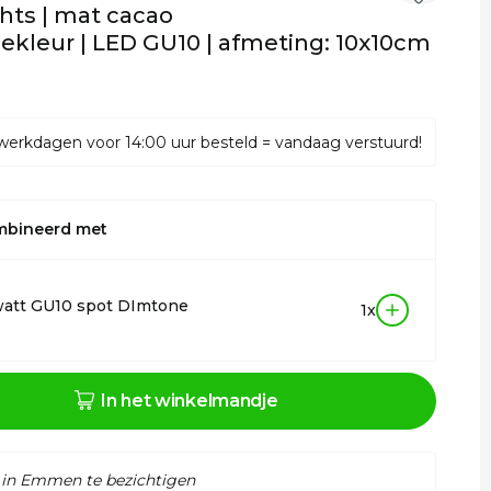
hts | mat cacao
kleur | LED GU10 | afmeting: 10x10cm
werkdagen voor 14:00 uur besteld = vandaag verstuurd!
mbineerd met
watt GU10 spot DImtone
1x
In het winkelmandje
 in Emmen te bezichtigen