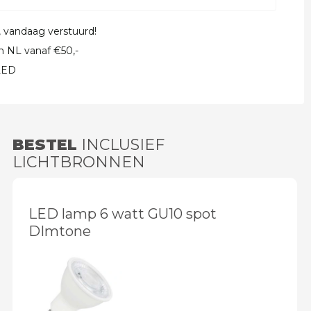
, vandaag verstuurd!
in NL vanaf €50,-
 LED
BESTEL
INCLUSIEF
LICHTBRONNEN
LED lamp 6 watt GU10 spot
DImtone