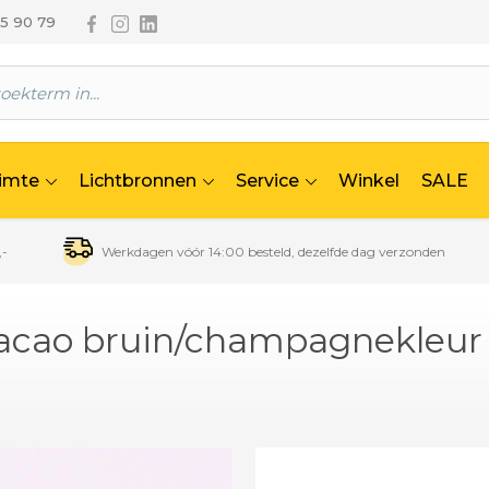
Volg ons via Facebook
Volg ons via Instagram
Volg ons via Linkedin
65 90 79
uimte
Lichtbronnen
Service
Winkel
SALE
,-
Werkdagen vóór 14:00 besteld, dezelfde dag verzonden
cacao bruin/champagnekleur 