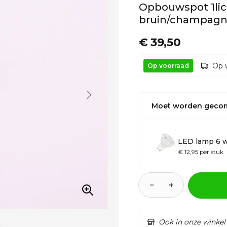
Opbouwspot 1lic
bruin/champagne
€ 39,50
Op 
Op voorraad
Moet worden geco
LED lamp 6 
€ 12,95 per stuk
−
+
Ook in onze winkel