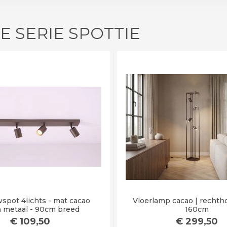
E SERIE SPOTTIE
pot 4lichts - mat cacao
Vloerlamp cacao | rechth
n metaal - 90cm breed
160cm
€
109
,50
€
299
,50