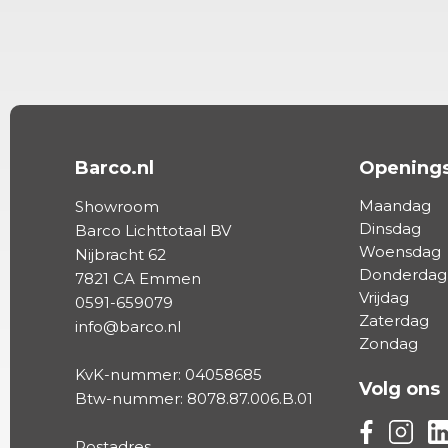
Barco.nl
Openings
Maandag
Showroom
Dinsdag
Barco Lichttotaal BV
Woensdag
Nijbracht 62
Donderdag
7821 CA Emmen
Vrijdag
0591-659079
Zaterdag
info@barco.nl
Zondag
KvK-nummer: 04058685
Volg ons
Btw-nummer: 8078.87.006.B.01
Volg ons vi
Volg on
Vo
Postadres