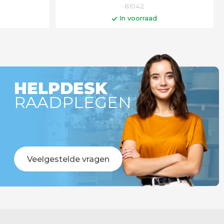
61042
In voorraad
gen
In winkelwagen
r besteld =
Op werkdagen voor 14:00 uur besteld =
!
vandaag verstuurd!
HELPDESK
RAADPLEGEN
Veelgestelde vragen