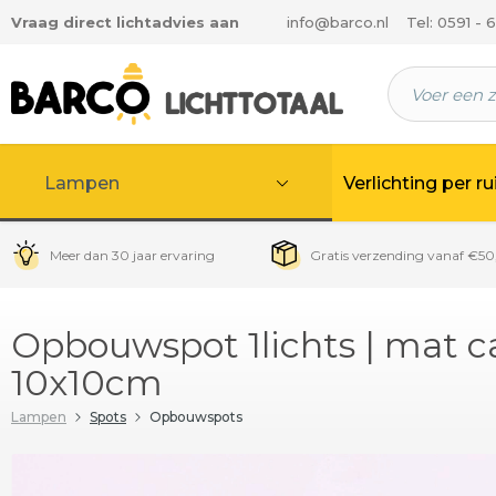
Vraag direct lichtadvies aan
info@barco.nl
Tel: 0591 - 
 hoofdinhoud
Lampen
Verlichting per r
Meer dan 30 jaar ervaring
Gratis verzending vanaf €50
Opbouwspot 1lichts | mat 
10x10cm
Lampen
Spots
Opbouwspots