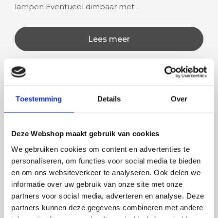
lampen Eventueel dimbaar met…
Lees meer
Rian
Anne
Toestemming
Details
Over
Fijne site waar ik een mooie
Het bestellen, betale
lamp heb uitgekozen en
leveren verliep vlot e
Deze Webshop maakt gebruik van cookies
besteld. De volgende dag
volledig naar wens. He
We gebruiken cookies om content en advertenties te
werd deze al bezorgd. Super
artikel is zeer mooi e
personaliseren, om functies voor social media te bieden
netjes en veilig verpakt.
veel sfeer, het is ook
en om ons websiteverkeer te analyseren. Ook delen we
eenvoudig te plaatsen
informatie over uw gebruik van onze site met onze
partners voor social media, adverteren en analyse. Deze
partners kunnen deze gegevens combineren met andere
BESTEL
INCLUSIEF