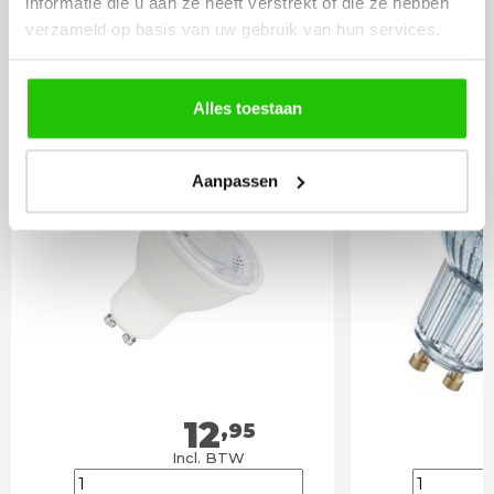
informatie die u aan ze heeft verstrekt of die ze hebben
LICHTBRONNEN
verzameld op basis van uw gebruik van hun services.
LED lamp 6 watt GU10
Philips L
Alles toestaan
spot DImtone
2700 kel
Aanpassen
12
,95
Incl. BTW