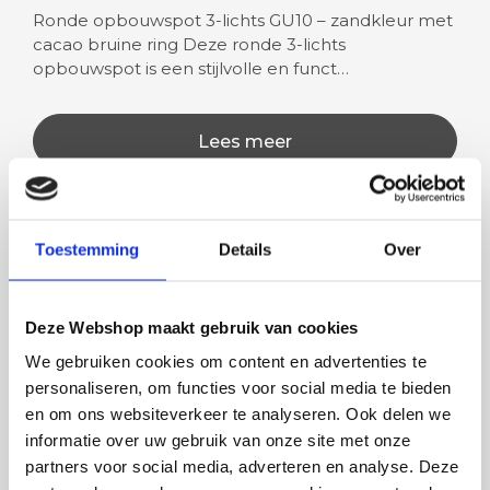
Ronde opbouwspot 3-lichts GU10 – zandkleur met
cacao bruine ring Deze ronde 3-lichts
opbouwspot is een stijlvolle en funct…
Lees meer
Toestemming
Details
Over
Rian
Anne
Fijne site waar ik een mooie
Het bestellen, betale
Deze Webshop maakt gebruik van cookies
lamp heb uitgekozen en
leveren verliep vlot e
We gebruiken cookies om content en advertenties te
besteld. De volgende dag
volledig naar wens. He
personaliseren, om functies voor social media te bieden
werd deze al bezorgd. Super
artikel is zeer mooi e
en om ons websiteverkeer te analyseren. Ook delen we
netjes en veilig verpakt.
veel sfeer, het is ook
informatie over uw gebruik van onze site met onze
eenvoudig te plaatsen
partners voor social media, adverteren en analyse. Deze