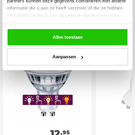
partners kunnen deze gegevens combineren met andere
informatie die u aan ze heeft verstrekt of die ze hebben
BESTEL
INCLUSIEF
verzameld op basis van uw gebruik van hun services.
LICHTBRONNEN
Alles toestaan
GU10 3standenlamp |
LED lamp 
dim to warm
spot DIm
Aanpassen
12
,95