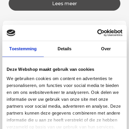
Lees meer
Rian
Anne
Fijne site waar ik een mooie
Het bestellen, betale
Toestemming
Details
Over
lamp heb uitgekozen en
leveren verliep vlot e
besteld. De volgende dag
volledig naar wens. He
werd deze al bezorgd. Super
artikel is zeer mooi e
Deze Webshop maakt gebruik van cookies
netjes en veilig verpakt.
veel sfeer, het is ook
We gebruiken cookies om content en advertenties te
eenvoudig te plaatsen
personaliseren, om functies voor social media te bieden
en om ons websiteverkeer te analyseren. Ook delen we
informatie over uw gebruik van onze site met onze
BESTEL
INCLUSIEF
partners voor social media, adverteren en analyse. Deze
LICHTBRONNEN
partners kunnen deze gegevens combineren met andere
informatie die u aan ze heeft verstrekt of die ze hebben
verzameld op basis van uw gebruik van hun services.