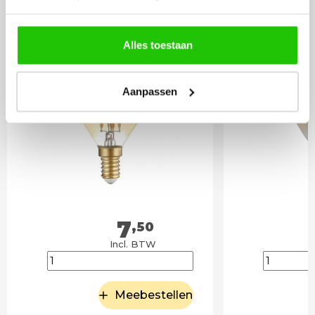
LED lamp kogel GOLD -
LED lamp 
350 lumen - kleine
4W E14
Alles toestaan
fitting E14 4Watt
Aanpassen
7
,50
Incl. BTW
Meebestellen