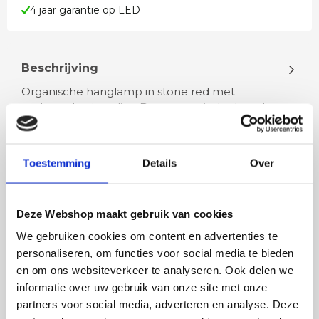
4 jaar garantie op LED
Beschrijving
Organische hanglamp in stone red met
sculpturale uitstraling Deze organische hanglamp
voelt meer als een designobject dan al…
Toestemming
Details
Over
Lees meer
Deze Webshop maakt gebruik van cookies
We gebruiken cookies om content en advertenties te
personaliseren, om functies voor social media te bieden
Rian
Anne
en om ons websiteverkeer te analyseren. Ook delen we
Fijne site waar ik een mooie
Het bestellen, betale
informatie over uw gebruik van onze site met onze
lamp heb uitgekozen en
leveren verliep vlot e
partners voor social media, adverteren en analyse. Deze
besteld. De volgende dag
volledig naar wens. He