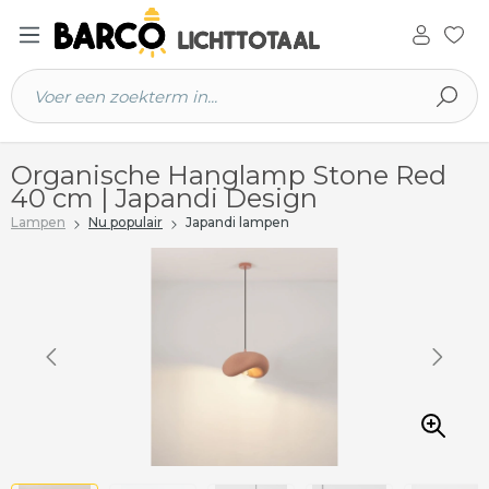
 hoofdinhoud
Organische Hanglamp Stone Red
40 cm | Japandi Design
Lampen
Nu populair
Japandi lampen