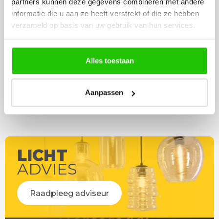
partners kunnen deze gegevens combineren met andere
werd deze al bezorgd. Super
artikel is zeer mooi e
informatie die u aan ze heeft verstrekt of die ze hebben
netjes en veilig verpakt.
veel sfeer, het is ook
verzameld op basis van uw gebruik van hun services.
eenvoudig te plaatsen
Alles toestaan
Aanpassen
LICHT
ADVIES
Raadpleeg adviseur