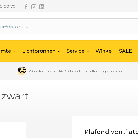
Volg ons via Facebook
Volg ons via Instagram
Volg ons via Linkedin
65 90 79
uimte
Lichtbronnen
Service
Winkel
SALE
,-
Werkdagen vóór 14:00 besteld, dezelfde dag verzonden
 zwart
Plafond ventilat