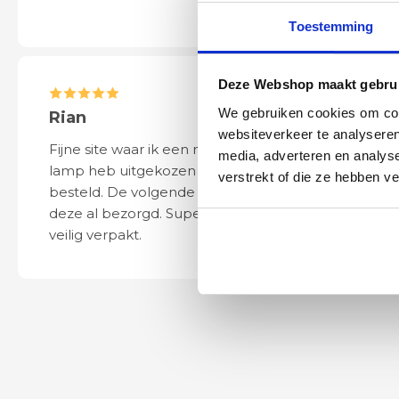
Toestemming
Deze Webshop maakt gebrui
We gebruiken cookies om cont
Rian
Anne
websiteverkeer te analyseren
Fijne site waar ik een mooie
Het bestellen, 
media, adverteren en analys
lamp heb uitgekozen en
leveren verliep 
verstrekt of die ze hebben v
besteld. De volgende dag werd
naar wens. Het a
deze al bezorgd. Super netjes en
mooi en schept v
veilig verpakt.
ook eenvoudig t