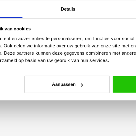
Details
k van cookies
ent en advertenties te personaliseren, om functies voor social
Yvonne
. Ook delen we informatie over uw gebruik van onze site met on
betalen en
Wij hadden 2 lampen besteld
e. Deze partners kunnen deze gegevens combineren met andere i
vlot en volledig
met totaal 11 mondgeblazen
erzameld op basis van uw gebruik van hun services.
rtikel is zeer
kappen. Dit was zeer goed
eel sfeer, het is
verpakt geleverd. Wij bevelen dit
e plaatsen.
bedrijf zeker aan!
Aanpassen