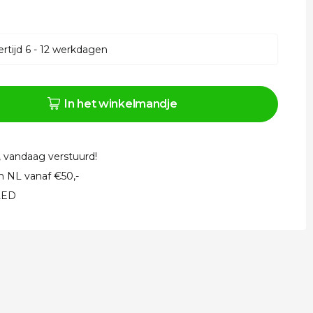
rtijd 6 - 12 werkdagen
In het winkelmandje
, vandaag verstuurd!
in NL vanaf €50,-
 LED