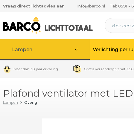
Vraag direct lichtadvies aan
info@barco.nl
Tel: 0591 - 
 hoofdinhoud
Lampen
Verlichting per r
Meer dan 30 jaar ervaring
Gratis verzending vanaf €50
Plafond ventilator met LED
Lampen
Overig