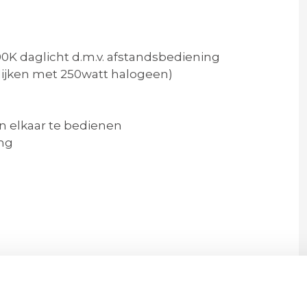
00K daglicht d.m.v. afstandsbediening
elijken met 250watt halogeen)
an elkaar te bedienen
ng
 Dia. ventilator 50 cm