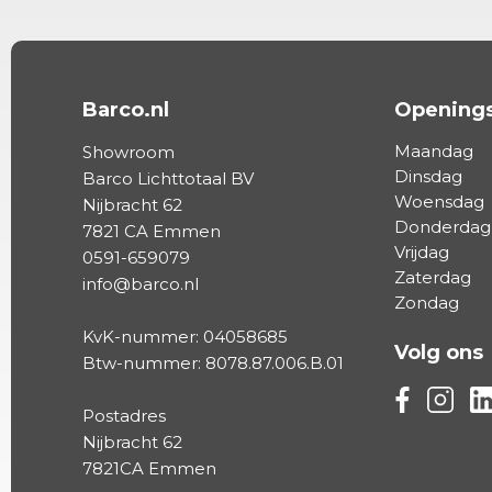
Barco.nl
Openings
Maandag
Showroom
Dinsdag
Barco Lichttotaal BV
Woensdag
Nijbracht 62
Donderdag
7821 CA Emmen
Vrijdag
0591-659079
Zaterdag
info@barco.nl
Zondag
KvK-nummer: 04058685
Volg ons
Btw-nummer: 8078.87.006.B.01
Volg ons vi
Volg on
Vo
Postadres
Nijbracht 62
7821CA Emmen