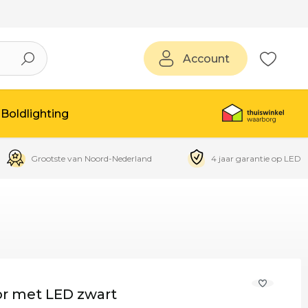
Account
Boldlighting
Grootste van Noord-Nederland
4 jaar garantie op LED
or met LED zwart