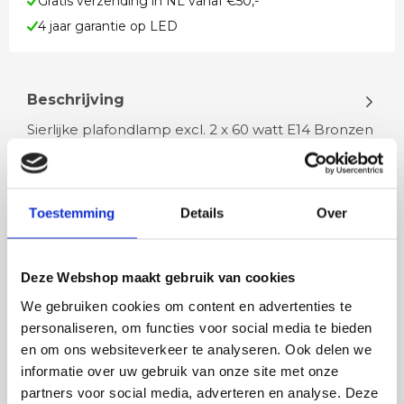
Gratis verzending in NL vanaf €50,-
4 jaar garantie op LED
Beschrijving
Sierlijke plafondlamp excl. 2 x 60 watt E14 Bronzen
rand met afdekdop Met mooi wit amber glas
geschikt voor een energiezuin…
Toestemming
Details
Over
Lees meer
Deze Webshop maakt gebruik van cookies
We gebruiken cookies om content en advertenties te
personaliseren, om functies voor social media te bieden
Rian
Anne
en om ons websiteverkeer te analyseren. Ook delen we
Fijne site waar ik een mooie
Het bestellen, betale
informatie over uw gebruik van onze site met onze
lamp heb uitgekozen en
leveren verliep vlot e
partners voor social media, adverteren en analyse. Deze