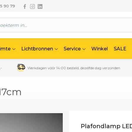
Volg ons via Facebook
Volg ons via Instagram
Volg ons via Linkedin
65 90 79
uimte
Lichtbronnen
Service
Winkel
SALE
,-
Werkdagen vóór 14:00 besteld, dezelfde dag verzonden
 17cm
Plafondlamp LED