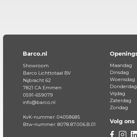
Barco.nl
Openings
Maandag
Showroom
Dinsdag
Barco Lichttotaal BV
Woensdag
Nijbracht 62
Donderdag
7821 CA Emmen
Vrijdag
0591-659079
Zaterdag
info@barco.nl
Zondag
KvK-nummer: 04058685
Volg ons
Btw-nummer: 8078.87.006.B.01
Volg ons vi
Volg on
Vo