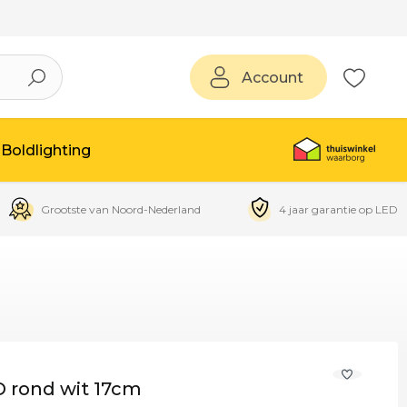
Account
Boldlighting
Grootste van Noord-Nederland
4 jaar garantie op LED
 rond wit 17cm