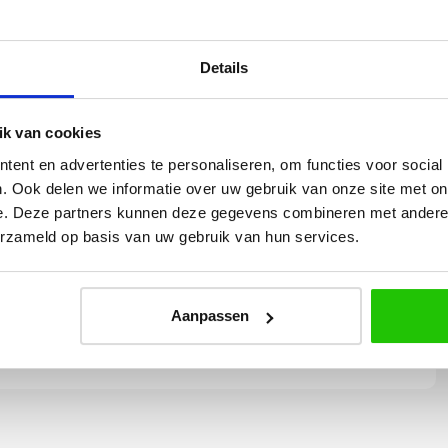
| Dia. 17cm
Details
k van cookies
ent en advertenties te personaliseren, om functies voor social
. Ook delen we informatie over uw gebruik van onze site met on
Yvonne
e. Deze partners kunnen deze gegevens combineren met andere i
erzameld op basis van uw gebruik van hun services.
betalen en
Wij hadden 2 lampen besteld
vlot en volledig
met totaal 11 mondgeblazen
rtikel is zeer
kappen. Dit was zeer goed
eel sfeer, het is
verpakt geleverd. Wij bevelen dit
Aanpassen
e plaatsen.
bedrijf zeker aan!