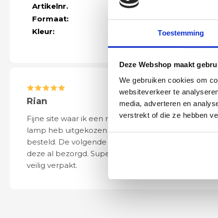
Artikelnr.
37287
Formaat:
Hoogte 3,5 cm 
Kleur:
wit
Toestemming
Deze Webshop maakt gebrui
We gebruiken cookies om cont
websiteverkeer te analyseren
Rian
Anne
media, adverteren en analys
verstrekt of die ze hebben v
Fijne site waar ik een mooie
Het bestellen, 
lamp heb uitgekozen en
leveren verliep 
besteld. De volgende dag werd
naar wens. Het a
deze al bezorgd. Super netjes en
mooi en schept v
veilig verpakt.
ook eenvoudig t