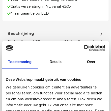
Gratis verzending in NL vanaf €50,-
4 jaar garantie op LED
Beschrijving
Plafondlamp LED vierkant rvs Plafondlamp is incl. 1
x 25 watt LED Dit is te vergelijken met 1 x 170 watt
halogeen De LED i…
Toestemming
Details
Over
Lees meer
Deze Webshop maakt gebruik van cookies
We gebruiken cookies om content en advertenties te
personaliseren, om functies voor social media te bieden
en om ons websiteverkeer te analyseren. Ook delen we
Rian
Anne
informatie over uw gebruik van onze site met onze
Fijne site waar ik een mooie
Het bestellen, betale
partners voor social media, adverteren en analyse. Deze