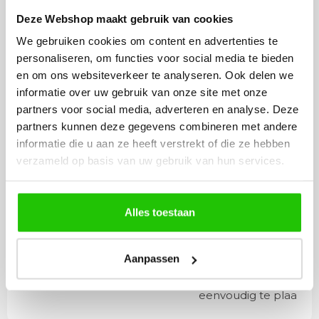
Deze Webshop maakt gebruik van cookies
Plafondlamp Oso 8-lichts 2 x 150 cm 90°
hoekmodel met verstelbare LED spots De Oso
We gebruiken cookies om content en advertenties te
plafondlamp is een krachtige en veelzij…
personaliseren, om functies voor social media te bieden
en om ons websiteverkeer te analyseren. Ook delen we
informatie over uw gebruik van onze site met onze
Lees meer
partners voor social media, adverteren en analyse. Deze
partners kunnen deze gegevens combineren met andere
informatie die u aan ze heeft verstrekt of die ze hebben
verzameld op basis van uw gebruik van hun services.
Rian
Anne
Fijne site waar ik een mooie
Het bestellen, betale
Alles toestaan
lamp heb uitgekozen en
leveren verliep vlot e
besteld. De volgende dag
volledig naar wens. He
Aanpassen
werd deze al bezorgd. Super
artikel is zeer mooi e
netjes en veilig verpakt.
veel sfeer, het is ook
eenvoudig te plaatsen