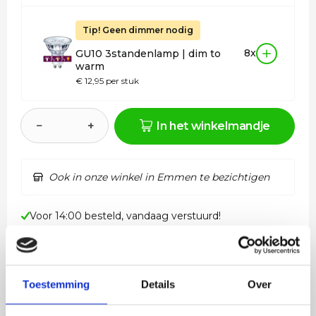
Tip! Geen dimmer nodig
8x
GU10 3standenlamp | dim to
warm
€ 12,95 per stuk
−
+
In het winkelmandje
Ook in onze winkel in Emmen te bezichtigen
Voor 14:00 besteld, vandaag verstuurd!
Gratis verzending in NL vanaf €50,-
4 jaar garantie op LED
Toestemming
Details
Over
Beschrijving