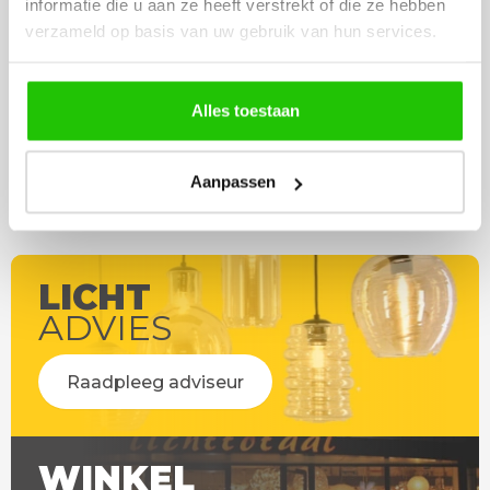
informatie die u aan ze heeft verstrekt of die ze hebben
eenvoudig te plaatsen
verzameld op basis van uw gebruik van hun services.
Alles toestaan
Aanpassen
LICHT
ADVIES
Raadpleeg adviseur
WINKEL