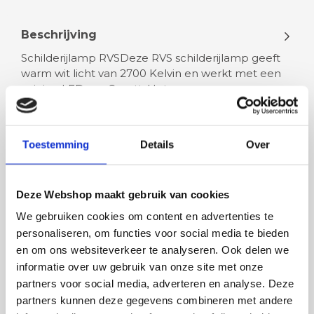
Beschrijving
Schilderijlamp RVSDeze RVS schilderijlamp geeft
warm wit licht van 2700 Kelvin en werkt met een
zuinige LED van 8 watt. Het…
Lees meer
Toestemming
Details
Over
Deze Webshop maakt gebruik van cookies
We gebruiken cookies om content en advertenties te
Rian
Anne
personaliseren, om functies voor social media te bieden
Fijne site waar ik een mooie
Het bestellen, betale
en om ons websiteverkeer te analyseren. Ook delen we
lamp heb uitgekozen en
leveren verliep vlot e
informatie over uw gebruik van onze site met onze
besteld. De volgende dag
volledig naar wens. He
partners voor social media, adverteren en analyse. Deze
werd deze al bezorgd. Super
artikel is zeer mooi e
partners kunnen deze gegevens combineren met andere
netjes en veilig verpakt.
veel sfeer, het is ook