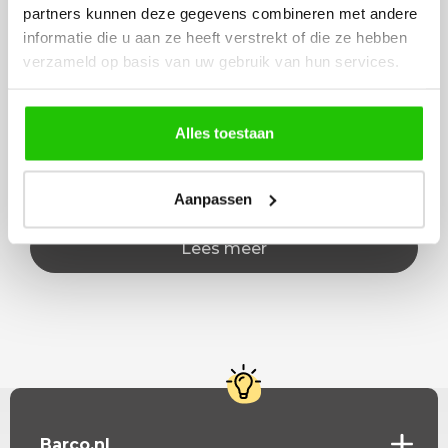
partners kunnen deze gegevens combineren met andere
4 jaar garantie op LED
informatie die u aan ze heeft verstrekt of die ze hebben
verzameld op basis van uw gebruik van hun services.
Beschrijving
Alles toestaan
Set 2x segula lichtbronnen + 1x GU10 dimtowarm1x
dia. 20cm en 1x dia 12,5cm smoke segula
Aanpassen
Lees meer
Barco.nl