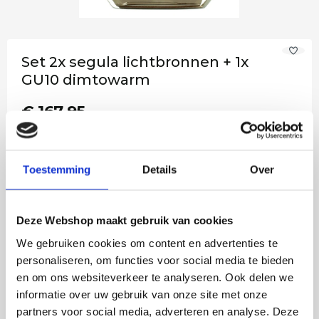
Set 2x segula lichtbronnen + 1x
GU10 dimtowarm
€ 167,95
Op werkdagen voor 14:00 uur
Op voorraad
besteld = vandaag verstuurd!
Toestemming
Details
Over
−
+
In het winkelmandje
Deze Webshop maakt gebruik van cookies
We gebruiken cookies om content en advertenties te
Ook in onze winkel in Emmen te bezichtigen
personaliseren, om functies voor social media te bieden
en om ons websiteverkeer te analyseren. Ook delen we
informatie over uw gebruik van onze site met onze
Voor 14:00 besteld, vandaag verstuurd!
partners voor social media, adverteren en analyse. Deze
Gratis verzending in NL vanaf €50,-