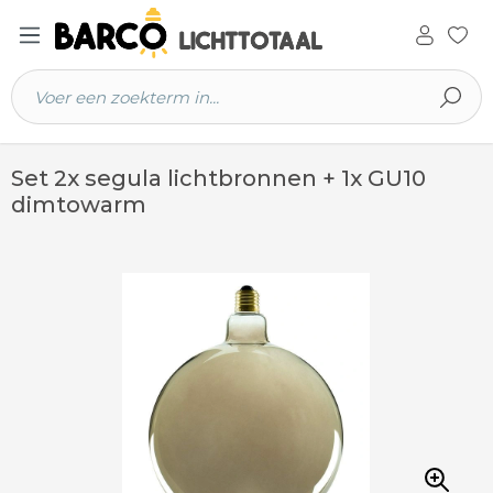
 hoofdinhoud
Set 2x segula lichtbronnen + 1x GU10
dimtowarm