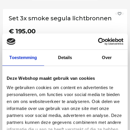
Set 3x smoke segula lichtbronnen
€ 195,00
Op voorraad
Toestemming
Details
Over
−
+
In het winkelmandje
Deze Webshop maakt gebruik van cookies
We gebruiken cookies om content en advertenties te
Ook in onze winkel in Emmen te bezichtigen
personaliseren, om functies voor social media te bieden
en om ons websiteverkeer te analyseren. Ook delen we
Voor 14:00 besteld, vandaag verstuurd!
informatie over uw gebruik van onze site met onze
Gratis verzending in NL vanaf €50,-
partners voor social media, adverteren en analyse. Deze
4 jaar garantie op LED
partners kunnen deze gegevens combineren met andere
informatie die u aan ze heeft verstrekt of die ze hebben