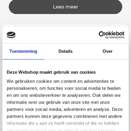
Lees meer
Rian
Anne
Toestemming
Details
Over
Fijne site waar ik een mooie
Het bestellen, betale
lamp heb uitgekozen en
leveren verliep vlot e
besteld. De volgende dag
volledig naar wens. He
Deze Webshop maakt gebruik van cookies
werd deze al bezorgd. Super
artikel is zeer mooi e
netjes en veilig verpakt.
veel sfeer, het is ook
We gebruiken cookies om content en advertenties te
eenvoudig te plaatsen
personaliseren, om functies voor social media te bieden
en om ons websiteverkeer te analyseren. Ook delen we
informatie over uw gebruik van onze site met onze
partners voor social media, adverteren en analyse. Deze
BESTEL
INCLUSIEF
partners kunnen deze gegevens combineren met andere
LICHTBRONNEN
informatie die u aan ze heeft verstrekt of die ze hebben
verzameld op basis van uw gebruik van hun services.