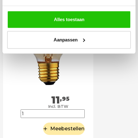
Led kogel 4watt amber
E27
Alles toestaan
Aanpassen
11
,95
Incl. BTW
Meebestellen