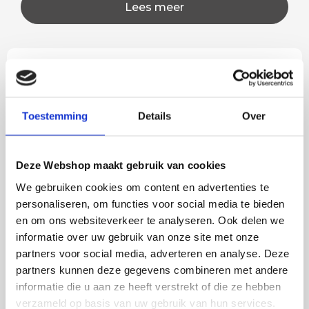
Lees meer
Rian
Anne
Fijne site waar ik een mooie
Het bestellen, betale
Toestemming
Details
Over
lamp heb uitgekozen en
leveren verliep vlot e
besteld. De volgende dag
volledig naar wens. He
werd deze al bezorgd. Super
artikel is zeer mooi e
Deze Webshop maakt gebruik van cookies
netjes en veilig verpakt.
veel sfeer, het is ook
We gebruiken cookies om content en advertenties te
eenvoudig te plaatsen
personaliseren, om functies voor social media te bieden
en om ons websiteverkeer te analyseren. Ook delen we
informatie over uw gebruik van onze site met onze
BESTEL
INCLUSIEF
partners voor social media, adverteren en analyse. Deze
LICHTBRONNEN
partners kunnen deze gegevens combineren met andere
informatie die u aan ze heeft verstrekt of die ze hebben
verzameld op basis van uw gebruik van hun services.