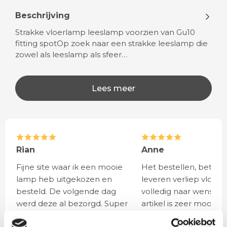
Beschrijving
Strakke vloerlamp leeslamp voorzien van Gu10
fitting spotOp zoek naar een strakke leeslamp die
zowel als leeslamp als sfeer…
Lees meer
Rian
Anne
Fijne site waar ik een mooie
Het bestellen, betale
lamp heb uitgekozen en
leveren verliep vlot e
besteld. De volgende dag
volledig naar wens. He
werd deze al bezorgd. Super
artikel is zeer mooi e
netjes en veilig verpakt.
veel sfeer, het is ook