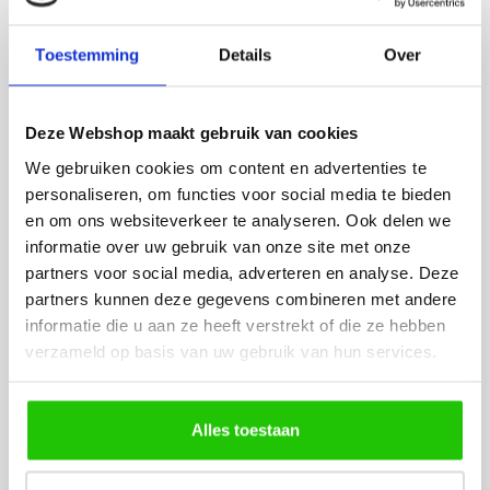
eenvoudig te plaatsen
Toestemming
Details
Over
BESTEL
INCLUSIEF
LICHTBRONNEN
Deze Webshop maakt gebruik van cookies
We gebruiken cookies om content en advertenties te
personaliseren, om functies voor social media te bieden
GU10 3standenlamp |
LED lamp 
en om ons websiteverkeer te analyseren. Ook delen we
dim to warm
spot DIm
informatie over uw gebruik van onze site met onze
partners voor social media, adverteren en analyse. Deze
partners kunnen deze gegevens combineren met andere
informatie die u aan ze heeft verstrekt of die ze hebben
verzameld op basis van uw gebruik van hun services.
Alles toestaan