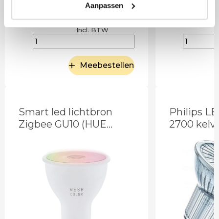
Aanpassen
12
,95
Incl. BTW
Meebestellen
Smart led lichtbron
Philips L
Zigbee GU10 (HUE
2700 kel
geschikt)