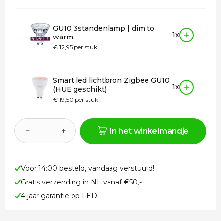
GU10 3standenlamp | dim to
1x
warm
€ 12,95 per stuk
Smart led lichtbron Zigbee GU10
1x
(HUE geschikt)
€ 19,50 per stuk
−
+
In het winkelmandje
Voor 14:00 besteld, vandaag verstuurd!
Gratis verzending in NL vanaf €50,-
4 jaar garantie op LED