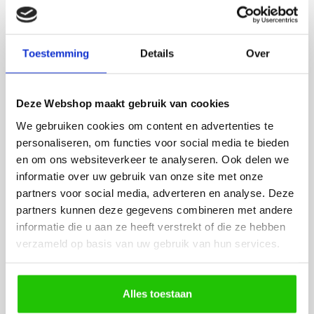
werd deze al bezorgd. Super
artikel is zeer mooi e
netjes en veilig verpakt.
veel sfeer, het is ook
eenvoudig te plaatsen
Toestemming
Details
Over
BESTEL
INCLUSIEF
Deze Webshop maakt gebruik van cookies
LICHTBRONNEN
We gebruiken cookies om content en advertenties te
personaliseren, om functies voor social media te bieden
en om ons websiteverkeer te analyseren. Ook delen we
GU10 3standenlamp |
LED lamp 
informatie over uw gebruik van onze site met onze
dim to warm
spot DIm
partners voor social media, adverteren en analyse. Deze
partners kunnen deze gegevens combineren met andere
informatie die u aan ze heeft verstrekt of die ze hebben
verzameld op basis van uw gebruik van hun services.
Alles toestaan