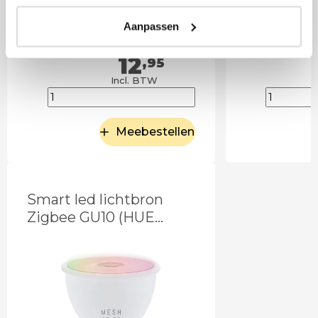
Aanpassen
12
,95
Incl. BTW
Meebestellen
Smart led lichtbron
Zigbee GU10 (HUE
geschikt)