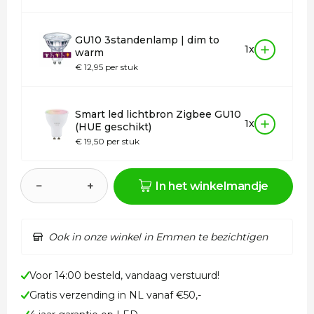
GU10 3standenlamp | dim to
1x
warm
€ 12,95 per stuk
Smart led lichtbron Zigbee GU10
1x
(HUE geschikt)
€ 19,50 per stuk
−
+
In het winkelmandje
Ook in onze winkel in Emmen te bezichtigen
Voor 14:00 besteld, vandaag verstuurd!
Gratis verzending in NL vanaf €50,-