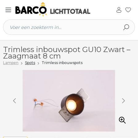
 hoofdinhoud
Trimless inbouwspot GU10 Zwart –
Zaagmaat 8 cm
Lampen
Spots
Trimless inbouwspots