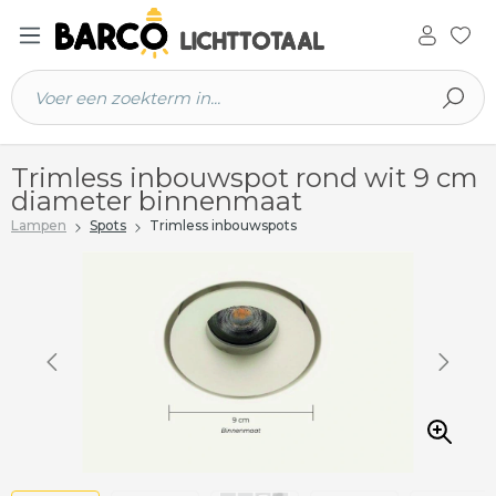
 hoofdinhoud
Trimless inbouwspot rond wit 9 cm
diameter binnenmaat
Lampen
Spots
Trimless inbouwspots