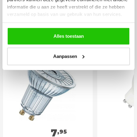
informatie die u aan ze heeft verstrekt of die ze hebben
BESTEL
INCLUSIEF
verzameld op basis van uw gebruik van hun services.
LICHTBRONNEN
Alles toestaan
Philips LED lamp 3w
LED lamp 
Gu10 dimbaar
spot DIm
Aanpassen
7
,95