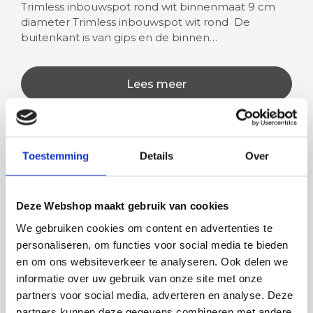
Trimless inbouwspot rond wit binnenmaat 9 cm
diameter Trimless inbouwspot wit rond De
buitenkant is van gips en de binnen…
Lees meer
Toestemming
Details
Over
Rian
Anne
Fijne site waar ik een mooie
Het bestellen, betale
Deze Webshop maakt gebruik van cookies
lamp heb uitgekozen en
leveren verliep vlot e
besteld. De volgende dag
volledig naar wens. He
We gebruiken cookies om content en advertenties te
werd deze al bezorgd. Super
artikel is zeer mooi e
personaliseren, om functies voor social media te bieden
netjes en veilig verpakt.
veel sfeer, het is ook
en om ons websiteverkeer te analyseren. Ook delen we
eenvoudig te plaatsen
informatie over uw gebruik van onze site met onze
partners voor social media, adverteren en analyse. Deze
partners kunnen deze gegevens combineren met andere