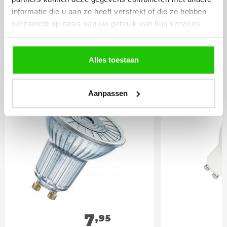
informatie die u aan ze heeft verstrekt of die ze hebben
BESTEL
INCLUSIEF
verzameld op basis van uw gebruik van hun services.
LICHTBRONNEN
Alles toestaan
Philips LED lamp 3w
LED lamp 
Gu10 dimbaar
spot DIm
Aanpassen
7
,95