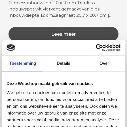
Trimless inbouwspot 10 x 10 cm Trimless
inbouwspot wit vierkant gemaakt van gips
Inbouwdiepte 12 cmZaagmaat 20,7 x 20,7 cm |…
Lees meer
Toestemming
Details
Over
Rian
Anne
Fijne site waar ik een mooie
Het bestellen, betale
Deze Webshop maakt gebruik van cookies
lamp heb uitgekozen en
leveren verliep vlot e
besteld. De volgende dag
volledig naar wens. He
We gebruiken cookies om content en advertenties te
werd deze al bezorgd. Super
artikel is zeer mooi e
personaliseren, om functies voor social media te bieden
netjes en veilig verpakt.
veel sfeer, het is ook
en om ons websiteverkeer te analyseren. Ook delen we
eenvoudig te plaatsen
informatie over uw gebruik van onze site met onze
partners voor social media, adverteren en analyse. Deze
partners kunnen deze gegevens combineren met andere