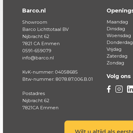
Barco.nl
Openings
Maandag
Showroom
Dinsdag
Barco Lichttotaal BV
Woensdag
Nijbracht 62
Donderdag
7821 CA Emmen
Vrijdag
0591-659079
Zaterdag
info@barco.nl
Zondag
KvK-nummer: 04058685
Volg ons
Btw-nummer: 8078.87.006.B.01
Volg ons vi
Volg on
Vo
Postadres
Nijbracht 62
7821CA Emmen
Wilt u altijd als eers