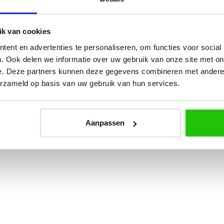
ar die in het snoer is verwerkt. Door deze ingedruk
sen functioneel licht en sfeerverlichting.
k van cookies
ent en advertenties te personaliseren, om functies voor social
praktische verlichting en is ook leverbaar in ander
. Ook delen we informatie over uw gebruik van onze site met on
oerlamp krul
e. Deze partners kunnen deze gegevens combineren met andere i
erzameld op basis van uw gebruik van hun services.
Aanpassen