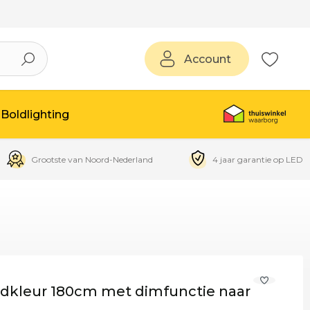
Account
Boldlighting
Grootste van Noord-Nederland
4 jaar garantie op LED
ndkleur 180cm met dimfunctie naar