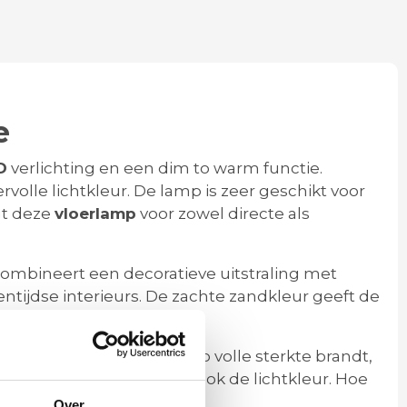
e
D
verlichting en een dim to warm functie.
olle lichtkleur. De lamp is zeer geschikt voor
gt deze
vloerlamp
voor zowel directe als
ombineert een decoratieve uitstraling met
ntijdse interieurs. De zachte zandkleur geeft de
n.
 licht. Wanneer de lamp op volle sterkte brandt,
en de lichtsterkte, maar ook de lichtkleur. Hoe
Over