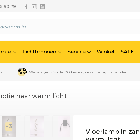
Volg ons via Facebook
Volg ons via Instagram
Volg ons via Linkedin
65 90 79
uimte
Lichtbronnen
Service
Winkel
SALE
,-
Werkdagen vóór 14:00 besteld, dezelfde dag verzonden
ctie naar warm licht
Vloerlamp in za
warm licht