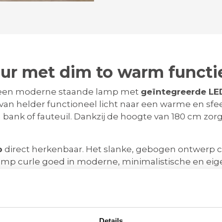
eur met dim to warm functi
s een moderne staande lamp met
geïntegreerde LE
n helder functioneel licht naar een warme en sfeerv
n bank of fauteuil. Dankzij de hoogte van 180 cm zor
p
direct herkenbaar. Het slanke, gebogen ontwerp c
lamp curle goed in moderne, minimalistische en eige
udig te combineren is met verschillende woonstijle
ge levensduur
en zorgt voor krachtig en gelijkmatig
 verlichten. Door de dimfunctie verandert niet alle
Details