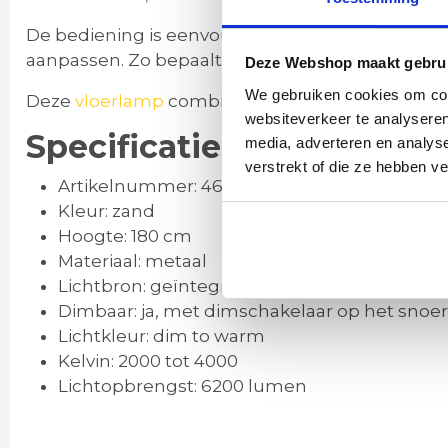
De bediening is eenvoudig dankzij de dimschakela
aanpassen. Zo bepaalt u zelf de juiste balans tus
Deze Webshop maakt gebrui
We gebruiken cookies om cont
Deze
vloerlamp
combineert een strak design met 
websiteverkeer te analyseren
Specificaties van deze vl
media, adverteren en analys
verstrekt of die ze hebben v
Artikelnummer: 46475
Kleur: zand
Hoogte: 180 cm
Materiaal: metaal
Lichtbron: geïntegreerde LED
Dimbaar: ja, met dimschakelaar op het snoer
Lichtkleur: dim to warm
Kelvin: 2000 tot 4000
Lichtopbrengst: 6200 lumen