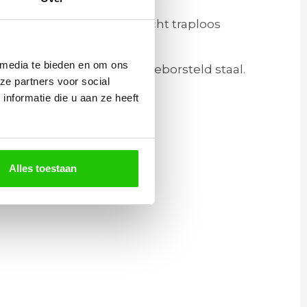
t te houden kunt u het licht traploos
 media te bieden en om ons
e kleuren zoals zwart en geborsteld staal.
ze partners voor social
nformatie die u aan ze heeft
Alles toestaan