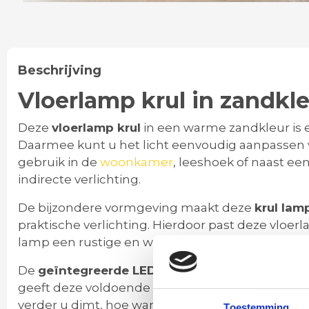
Beschrijving
Vloerlamp krul in zandkl
Deze
vloerlamp krul
in een warme zandkleur i
Daarmee kunt u het licht eenvoudig aanpassen va
gebruik in de
woonkamer
, leeshoek of naast ee
indirecte verlichting.
De bijzondere vormgeving maakt deze
krul lam
praktische verlichting. Hierdoor past deze vloer
lamp een rustige en warme uitstraling die eenvo
De
geïntegreerde LED lichtbron heeft een lan
geeft deze voldoende licht om een ruimte goed te
verder u dimt, hoe warmer het licht wordt.
Toestemming