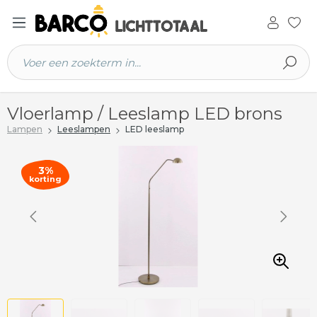
 hoofdinhoud
Vloerlamp / Leeslamp LED brons
Lampen
Leeslampen
LED leeslamp
3%
korting