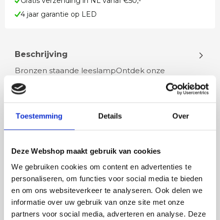
Gratis verzending in NL vanaf €50,-
4 jaar garantie op LED
Beschrijving
Bronzen staande leeslampOntdek onze
veelzijdige LED leeslamp in bronskleur. Deze lamp
is uitgerust met een 8 watt LED die 75…
Toestemming
Details
Over
Lees meer
Deze Webshop maakt gebruik van cookies
We gebruiken cookies om content en advertenties te
personaliseren, om functies voor social media te bieden
Rian
Anne
en om ons websiteverkeer te analyseren. Ook delen we
Fijne site waar ik een mooie
Het bestellen, betale
informatie over uw gebruik van onze site met onze
lamp heb uitgekozen en
leveren verliep vlot e
partners voor social media, adverteren en analyse. Deze