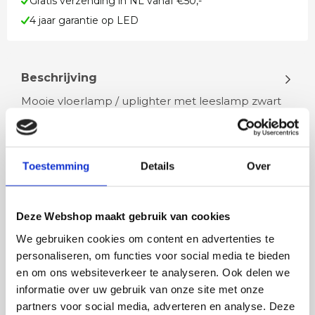
Gratis verzending in NL vanaf €50,-
4 jaar garantie op LED
Beschrijving
Mooie vloerlamp / uplighter met leeslamp zwart
Uplighter incl. 1 x 32 watt LED en leeslamp 1 x 6
watt LED Dit is te vergeli…
Toestemming
Details
Over
Lees meer
Deze Webshop maakt gebruik van cookies
We gebruiken cookies om content en advertenties te
personaliseren, om functies voor social media te bieden
Rian
Anne
en om ons websiteverkeer te analyseren. Ook delen we
Fijne site waar ik een mooie
Het bestellen, betale
informatie over uw gebruik van onze site met onze
lamp heb uitgekozen en
leveren verliep vlot e
partners voor social media, adverteren en analyse. Deze