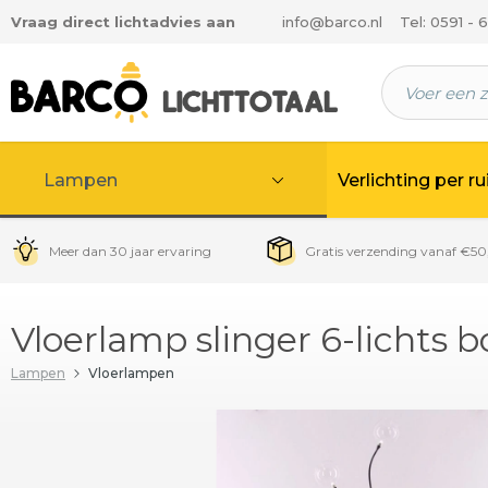
Vraag direct lichtadvies aan
info@barco.nl
Tel: 0591 - 
 hoofdinhoud
Lampen
Verlichting per r
Meer dan 30 jaar ervaring
Gratis verzending vanaf €50
Vloerlamp slinger 6-lichts b
Lampen
Vloerlampen