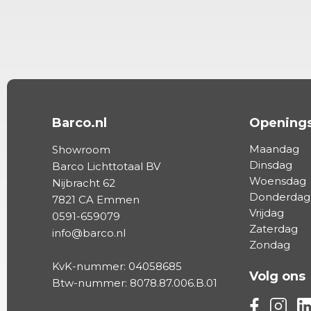
Barco.nl
Openings
Maandag
Showroom
Dinsdag
Barco Lichttotaal BV
Woensdag
Nijbracht 62
Donderdag
7821 CA Emmen
Vrijdag
0591-659079
Zaterdag
info@barco.nl
Zondag
KvK-nummer: 04058685
Volg ons
Btw-nummer: 8078.87.006.B.01
Volg ons vi
Volg on
Vo