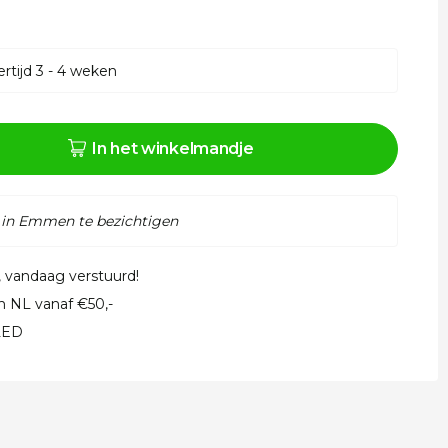
rtijd 3 - 4 weken
In het winkelmandje
 in Emmen te bezichtigen
, vandaag verstuurd!
in NL vanaf €50,-
 LED