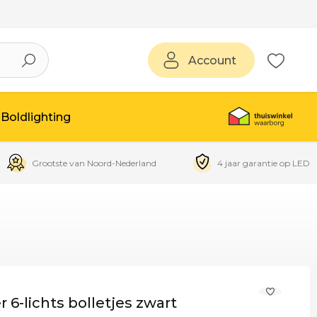
Account
Boldlighting
Grootste van Noord-Nederland
4 jaar garantie op LED
 6-lichts bolletjes zwart