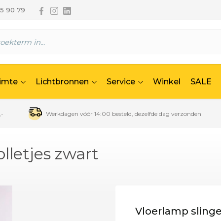
Volg ons via Facebook
Volg ons via Instagram
Volg ons via Linkedin
65 90 79
uimte
Lichtbronnen
Service
Winkel
SALE
,-
Werkdagen vóór 14:00 besteld, dezelfde dag verzonden
olletjes zwart
Vloerlamp slinger