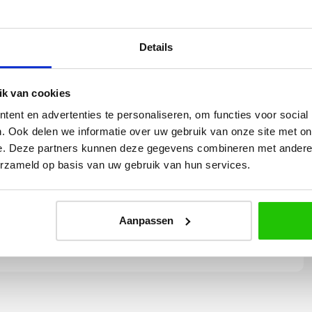
| Dia. voetplaat 30 cm
Details
k van cookies
ent en advertenties te personaliseren, om functies voor social
. Ook delen we informatie over uw gebruik van onze site met on
Yvonne
e. Deze partners kunnen deze gegevens combineren met andere i
erzameld op basis van uw gebruik van hun services.
betalen en
Wij hadden 2 lampen besteld
vlot en volledig
met totaal 11 mondgeblazen
rtikel is zeer
kappen. Dit was zeer goed
eel sfeer, het is
verpakt geleverd. Wij bevelen dit
Aanpassen
e plaatsen.
bedrijf zeker aan!