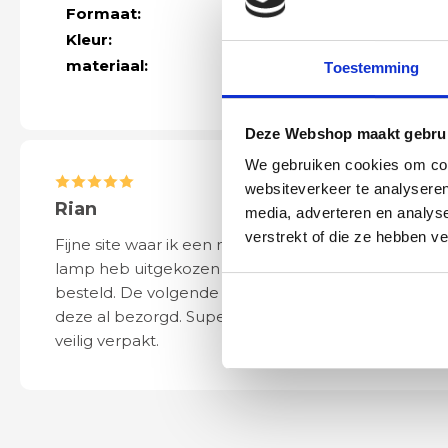
Formaat:
Hoogte 180 cm 
Kleur:
zwart
materiaal:
metaal
Toestemming
Deze Webshop maakt gebrui
We gebruiken cookies om cont
websiteverkeer te analyseren
Rian
Anne
media, adverteren en analys
verstrekt of die ze hebben v
Fijne site waar ik een mooie
Het bestellen, 
lamp heb uitgekozen en
leveren verliep 
besteld. De volgende dag werd
naar wens. Het a
deze al bezorgd. Super netjes en
mooi en schept v
veilig verpakt.
ook eenvoudig t