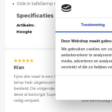
Ook in tafellamp model verkrijgbaar
Specificaties
Toestemming
Artikelnr.
43632
Hoogte
1030 mm
Deze Webshop maakt gebrui
We gebruiken cookies om cont
websiteverkeer te analyseren
media, adverteren en analys
verstrekt of die ze hebben v
Rian
Anne
Fijne site waar ik een mooie
Het bestellen, 
lamp heb uitgekozen en
leveren verliep 
besteld. De volgende dag werd
naar wens. Het a
deze al bezorgd. Super netjes en
mooi en schept v
veilig verpakt.
ook eenvoudig t