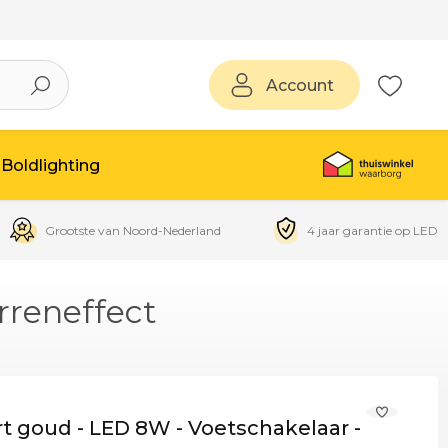
Account
Boldlighting
Grootste van Noord-Nederland
4 jaar garantie op LED
rreneffect
t goud - LED 8W - Voetschakelaar -