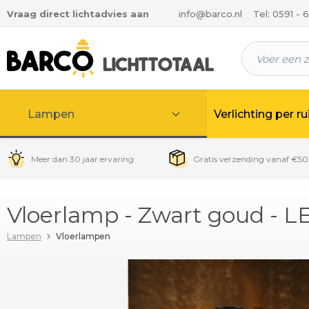
Vraag direct lichtadvies aan
info@barco.nl
Tel: 0591 - 
 hoofdinhoud
Lampen
Verlichting per r
Meer dan 30 jaar ervaring
Gratis verzending vanaf €50
Vloerlamp - Zwart goud - L
Lampen
Vloerlampen