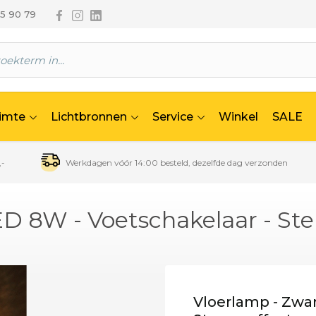
Volg ons via Facebook
Volg ons via Instagram
Volg ons via Linkedin
65 90 79
uimte
Lichtbronnen
Service
Winkel
SALE
,-
Werkdagen vóór 14:00 besteld, dezelfde dag verzonden
ED 8W - Voetschakelaar - Ste
Vloerlamp - Zwar