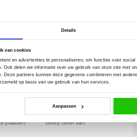
Details
k van cookies
ent en advertenties te personaliseren, om functies voor social
. Ook delen we informatie over uw gebruik van onze site met on
e. Deze partners kunnen deze gegevens combineren met andere i
erzameld op basis van uw gebruik van hun services.
Yvonne
betalen en
Wij hadden 2 lampen besteld
vlot en volledig
met totaal 11 mondgeblazen
Aanpassen
rtikel is zeer
kappen. Dit was zeer goed
eel sfeer, het is
verpakt geleverd. Wij bevelen dit
e plaatsen.
bedrijf zeker aan!