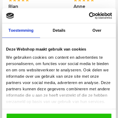
Rian
Anne
Fijne site waar ik een mooie
Het bestellen, betale
lamp heb uitgekozen en
leveren verliep vlot e
besteld. De volgende dag
volledig naar wens. He
Toestemming
Details
Over
werd deze al bezorgd. Super
artikel is zeer mooi e
netjes en veilig verpakt.
veel sfeer, het is ook
eenvoudig te plaatsen
Deze Webshop maakt gebruik van cookies
We gebruiken cookies om content en advertenties te
personaliseren, om functies voor social media te bieden
BESTEL
INCLUSIEF
en om ons websiteverkeer te analyseren. Ook delen we
LICHTBRONNEN
informatie over uw gebruik van onze site met onze
partners voor social media, adverteren en analyse. Deze
partners kunnen deze gegevens combineren met andere
33Watt Halogeen G9
informatie die u aan ze heeft verstrekt of die ze hebben
fitting
verzameld op basis van uw gebruik van hun services.