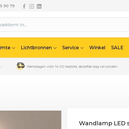
Volg ons via Facebook
Volg ons via Instagram
Volg ons via Linkedin
65 90 79
uimte
Lichtbronnen
Service
Winkel
SALE
,-
Werkdagen vóór 14:00 besteld, dezelfde dag verzonden
Wandlamp LED s