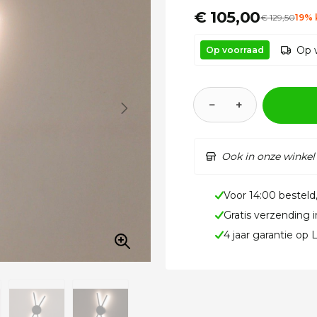
€ 105,00
€
129
,50
19% 
Op 
Op voorraad
−
+
Ook in onze winkel
Voor 14:00 besteld
Gratis verzending 
4 jaar garantie op