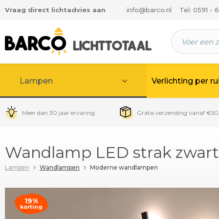
Vraag direct lichtadvies aan
info@barco.nl
Tel: 0591 - 
 hoofdinhoud
Lampen
Verlichting per r
Meer dan 30 jaar ervaring
Gratis verzending vanaf €50
Wandlamp LED strak zwart
Lampen
Wandlampen
Moderne wandlampen
19%
korting