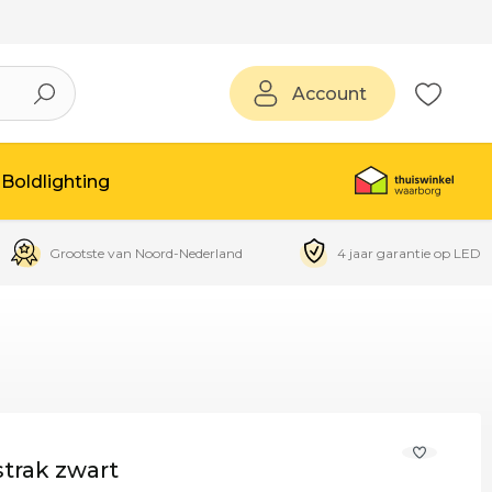
Account
Boldlighting
Grootste van Noord-Nederland
4 jaar garantie op LED
trak zwart