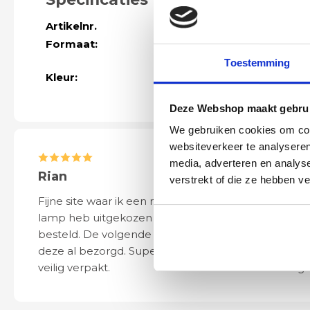
Artikelnr.
42452
Formaat:
Totaal hoogte 
wandplaat 18 
Toestemming
Kleur:
zwart
Deze Webshop maakt gebrui
We gebruiken cookies om cont
websiteverkeer te analyseren
media, adverteren en analys
Rian
Anne
verstrekt of die ze hebben v
Fijne site waar ik een mooie
Het bestellen, 
lamp heb uitgekozen en
leveren verliep 
besteld. De volgende dag werd
naar wens. Het a
deze al bezorgd. Super netjes en
mooi en schept v
veilig verpakt.
ook eenvoudig t