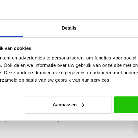
53 cm | Vanuit de wand 5 cm | Breedte 25 cm | Dia.
cm
Details
k van cookies
ent en advertenties te personaliseren, om functies voor social
. Ook delen we informatie over uw gebruik van onze site met on
e. Deze partners kunnen deze gegevens combineren met andere i
Yvonne
erzameld op basis van uw gebruik van hun services.
betalen en
Wij hadden 2 lampen besteld
vlot en volledig
met totaal 11 mondgeblazen
rtikel is zeer
kappen. Dit was zeer goed
Aanpassen
eel sfeer, het is
verpakt geleverd. Wij bevelen dit
e plaatsen.
bedrijf zeker aan!