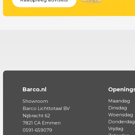
Barco.nl
Openings
Maandag
Showroom
Dinsdag
Barco Lichttotaal BV
Woensdag
Nijbracht 62
Donderdag
7821 CA Emmen
Vrijdag
0591-659079