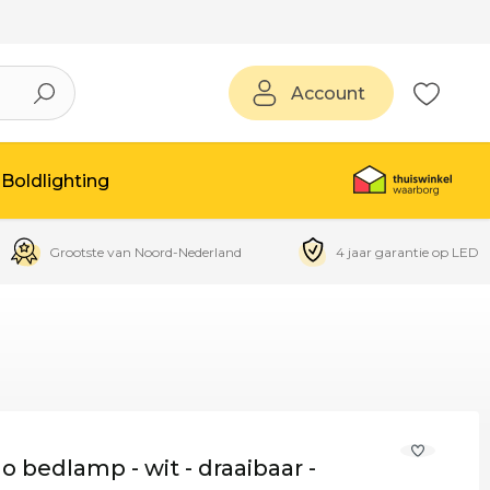
Account
Boldlighting
Grootste van Noord-Nederland
4 jaar garantie op LED
bedlamp - wit - draaibaar -