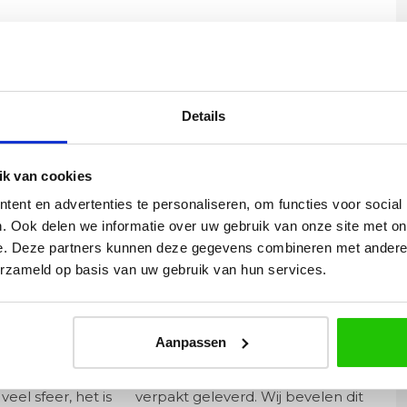
Details
8,5cm vanaf de wand
k van cookies
ent en advertenties te personaliseren, om functies voor social
. Ook delen we informatie over uw gebruik van onze site met on
e. Deze partners kunnen deze gegevens combineren met andere i
erzameld op basis van uw gebruik van hun services.
Yvonne
betalen en
Wij hadden 2 lampen besteld
Aanpassen
vlot en volledig
met totaal 11 mondgeblazen
rtikel is zeer
kappen. Dit was zeer goed
eel sfeer, het is
verpakt geleverd. Wij bevelen dit