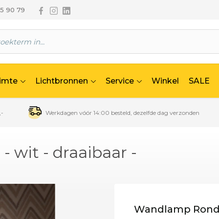
Volg ons via Facebook
Volg ons via Instagram
Volg ons via Linkedin
65 90 79
uimte
Lichtbronnen
Service
Winkel
SALE
,-
Werkdagen vóór 14:00 besteld, dezelfde dag verzonden
wit - draaibaar -
Wandlamp Rondo 