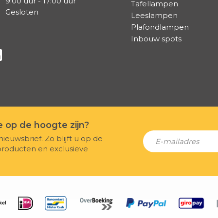
9:00 uur - 17:00 uur
Tafellampen
Gesloten
Leeslampen
Plafondlampen
Inbouw spots
a Facebook
s via Instagram
lg ons via Linkedin
te op de hoogte zijn?
nieuwsbrief. Zo blijft u op de
producten en exclusieve