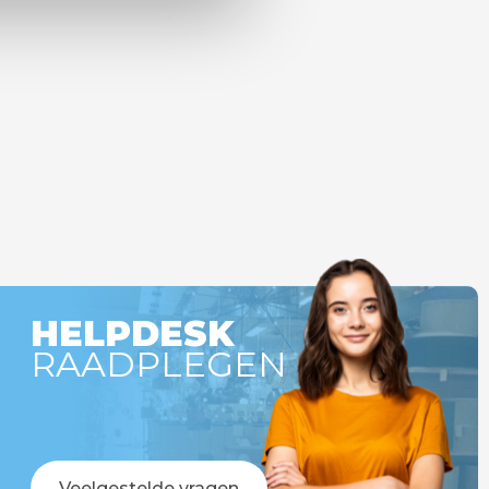
HELPDESK
RAADPLEGEN
Veelgestelde vragen