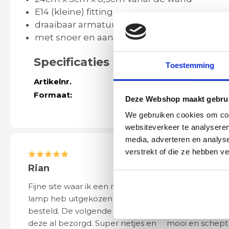
E14 (kleine) fitting
draaibaar armatuur
met snoer en aan uit schakelaar
Specificaties
Toestemming
Artikelnr.
45247
Formaat:
24cm x 5cm x 
Deze Webshop maakt gebrui
We gebruiken cookies om cont
websiteverkeer te analyseren
media, adverteren en analys
verstrekt of die ze hebben v
Rian
Anne
Fijne site waar ik een mooie
Het bestellen, 
lamp heb uitgekozen en
leveren verliep 
besteld. De volgende dag werd
naar wens. Het a
deze al bezorgd. Super netjes en
mooi en schept v