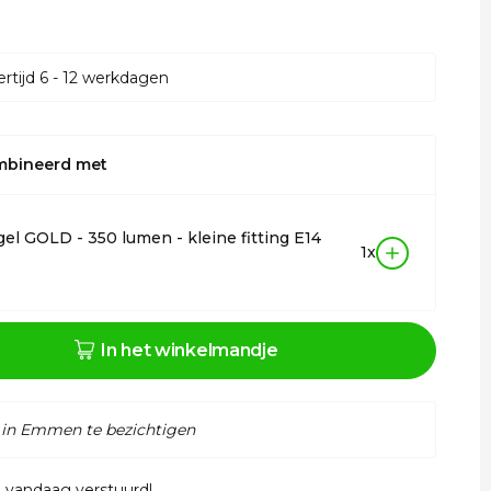
rtijd 6 - 12 werkdagen
mbineerd met
el GOLD - 350 lumen - kleine fitting E14
1x
In het winkelmandje
 in Emmen te bezichtigen
, vandaag verstuurd!