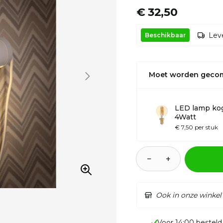
€ 32,50
Leve
Beschikbaar
Moet worden geco
LED lamp kog
4Watt
€ 7,50 per stuk
−
+
Ook in onze winkel
Voor 14:00 besteld