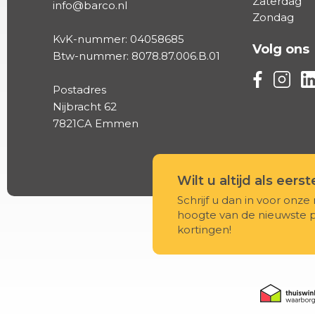
Zaterdag
info@barco.nl
Zondag
KvK-nummer: 04058685
Volg ons
Btw-nummer: 8078.87.006.B.01
Volg ons vi
Volg on
Vo
Postadres
Nijbracht 62
7821CA Emmen
Wilt u altijd als eers
Schrijf u dan in voor onze 
hoogte van de nieuwste 
kortingen!