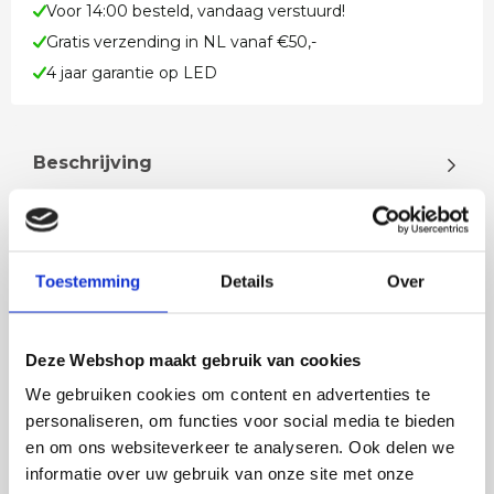
Voor 14:00 besteld, vandaag verstuurd!
Gratis verzending in NL vanaf €50,-
4 jaar garantie op LED
Beschrijving
Buiten wandlamp zwart 22 cm – IP65 LED
wandverlichting met instelbare lichtkleurDeze
stijlvolle buiten wandlamp in zwarte u…
Toestemming
Details
Over
Lees meer
Deze Webshop maakt gebruik van cookies
We gebruiken cookies om content en advertenties te
personaliseren, om functies voor social media te bieden
en om ons websiteverkeer te analyseren. Ook delen we
Rian
Anne
informatie over uw gebruik van onze site met onze
Fijne site waar ik een mooie
Het bestellen, betale