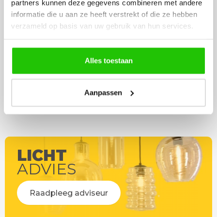
partners kunnen deze gegevens combineren met andere
werd deze al bezorgd. Super
artikel is zeer mooi e
informatie die u aan ze heeft verstrekt of die ze hebben
netjes en veilig verpakt.
veel sfeer, het is ook
verzameld op basis van uw gebruik van hun services.
eenvoudig te plaatsen
Alles toestaan
Aanpassen
LICHT
ADVIES
Raadpleeg adviseur