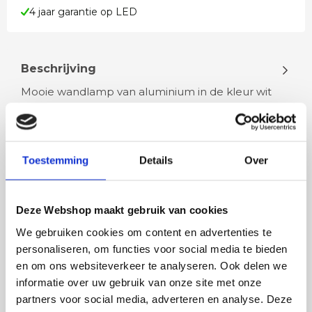
4 jaar garantie op LED
Beschrijving
Mooie wandlamp van aluminium in de kleur wit
Wandlamp is inclusief 1 x 4 Watt G9 LED De LED
geeft voor 30 Watt aan halogeen…
Toestemming
Details
Over
Lees meer
Deze Webshop maakt gebruik van cookies
We gebruiken cookies om content en advertenties te
personaliseren, om functies voor social media te bieden
Rian
Anne
en om ons websiteverkeer te analyseren. Ook delen we
Fijne site waar ik een mooie
Het bestellen, betale
informatie over uw gebruik van onze site met onze
lamp heb uitgekozen en
leveren verliep vlot e
partners voor social media, adverteren en analyse. Deze
besteld. De volgende dag
volledig naar wens. He