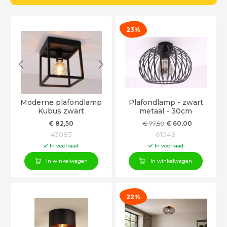
23%
Moderne plafondlamp
Plafondlamp - zwart
Kubus zwart
metaal - 30cm
€
82
,50
€
77
,50
€
60
,00
43083
61048
In voorraad
In voorraad
In winkelwagen
In winkelwagen
22%