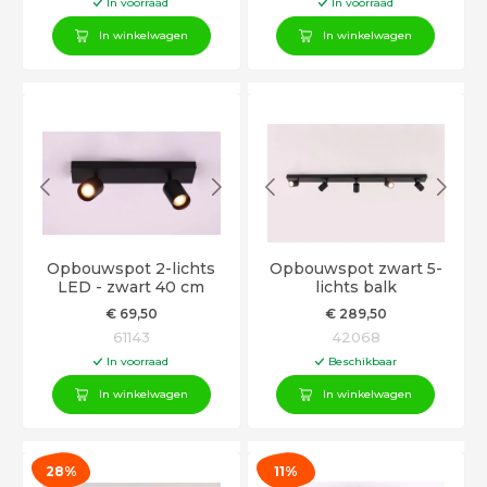
In voorraad
In voorraad
In winkelwagen
In winkelwagen
Opbouwspot 2-lichts
Opbouwspot zwart 5-
LED - zwart 40 cm
lichts balk
€
69
,50
€
289
,50
61143
42068
In voorraad
Beschikbaar
In winkelwagen
In winkelwagen
28%
11%