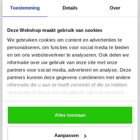
meerdere kanten kunt sturen.
Toestemming
Details
Over
In een keuken past een metalen plafondlamp goed
bij zwarte kranen, donkere grepen, houten fronten,
Deze Webshop maakt gebruik van cookies
betonnen werkbladen en moderne apparatuur. De
lamp versterkt de stoere uitstraling van de ruimte
We gebruiken cookies om content en advertenties te
zonder dat het geheel druk wordt.
personaliseren, om functies voor social media te bieden
en om ons websiteverkeer te analyseren. Ook delen we
Kies in de keuken bij voorkeur voor voldoende
informatie over uw gebruik van onze site met onze
lichtsterkte. Een enkele spot is vaak geschikt voor
partners voor social media, adverteren en analyse. Deze
een kleine keuken of bijkeuken. Voor een grotere
partners kunnen deze gegevens combineren met andere
keuken zijn 3 of 5 lichtpunten vaak praktischer,
informatie die u aan ze heeft verstrekt of die ze hebben
omdat het licht beter over de ruimte wordt verdeeld.
verzameld op basis van uw gebruik van hun services.
Alles toestaan
Industriële plafondlamp in de
hal
Aanpassen