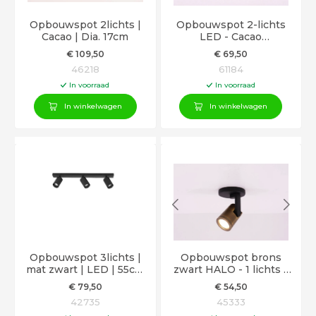
Opbouwspot 2lichts |
Opbouwspot 2-lichts
Cacao | Dia. 17cm
LED - Cacao
bruin/Champagne 40 cm
€
109
,50
€
69
,50
46218
61184
In voorraad
In voorraad
In winkelwagen
In winkelwagen
Opbouwspot 3lichts |
Opbouwspot brons
mat zwart | LED | 55cm
zwart HALO - 1 lichts -
breed
gu10
€
79
,50
€
54
,50
42735
45333