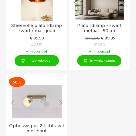
Sfeervolle plafondlamp
Plafondlamp - zwart
zwart / mat goud
metaal - 50cm
€
99
,50
€
115
,00
€
89
,95
42351
61050
In voorraad
In voorraad
In winkelwagen
In winkelwagen
50%
Opbouwspot 2-lichts wit
met hout