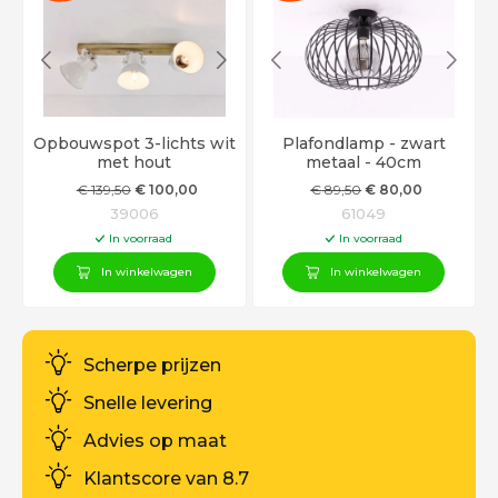
Opbouwspot 3-lichts wit
Plafondlamp - zwart
met hout
metaal - 40cm
€
139
,50
€
100
,00
€
89
,50
€
80
,00
39006
61049
In voorraad
In voorraad
In winkelwagen
In winkelwagen
Scherpe prijzen
Snelle levering
Advies op maat
Klantscore van 8.7