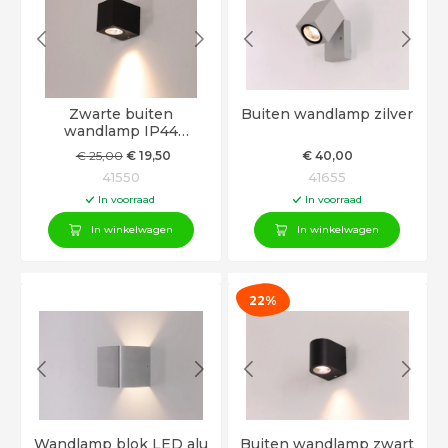
Zwarte buiten
Buiten wandlamp zilver
wandlamp IP44
spatwaterdicht
€
25
,00
€
19
,50
€
40
,00
41550
41655
In voorraad
In voorraad
In winkelwagen
In winkelwagen
22%
Wandlamp blok LED alu
Buiten wandlamp zwart