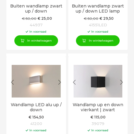
Buiten wandlamp zwart
Buiten wandlamp zwart
up / down
up / down LED lamp
€
50
,00
€
25
,00
€
50
,00
€
29
,50
44937
41551LED
In voorraad
In voorraad
In winkelwagen
In winkelwagen
Wandlamp LED alu up /
Wandlamp up en down
down
vierkant | zwart
€
154
,50
€
115
,00
41200
39079
In voorraad
In voorraad