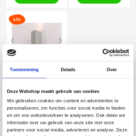
41%
Buiten wandlamp zilver
up / down LED lamp
Toestemming
Details
Over
€
50
,00
€
29
,50
41654LED
In voorraad
Deze Webshop maakt gebruik van cookies
In winkelwagen
We gebruiken cookies om content en advertenties te
personaliseren, om functies voor social media te bieden
en om ons websiteverkeer te analyseren. Ook delen we
informatie over uw gebruik van onze site met onze
Buitenlampen
partners voor social media, adverteren en analyse. Deze