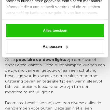
partners kunnen deze gegevens combineren met andere
Bent u op zoek naar kwalitatieve,
informatie die u aan ze heeft verstrekt of die ze hebben
exclusieve
buitenlampen
die zowel functioneel als
verzameld op basis van uw gebruik van hun services.
esthetisch aantrekkelijk zijn? Bij Barco Lichttotaal
vindt u een uitgebreid assortiment aan
buitenverlichting
die elk buitengebied kan
Alles toestaan
transformeren. Of u nu op zoek bent naar een
buitenlamp met sensor voor extra veiligheid, of een
elegante oplossing wilt voor meer sfeer in uw tuin, wij
Aanpassen
bieden opties voor elke behoefte.
Onze
populaire up-down lights
zijn een favoriet
onder onze klanten. Deze buitenlampen kunnen aan
de zijwand van een gebouw of aan een schutting
bevestigd worden, waar ze een strakke, moderne
uitstraling geven en tegelijkertijd een warm, sfeervol
licht verspreiden. Ideaal voor wie zijn tuin een
moderne touch wil geven.
Daarnaast beschikken wij over een diverse collectie
wandlampen voor buiten. Deze zijn niet alleen