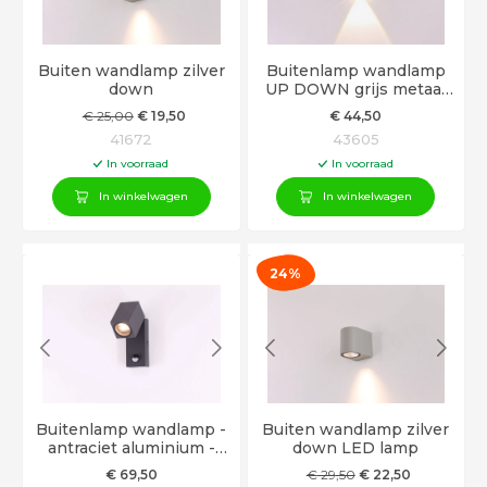
Buiten wandlamp zilver
Buitenlamp wandlamp
down
UP DOWN grijs metaal
LED geïntegreerd - 2
€
25
,00
€
19
,50
€
44
,50
LED
41672
43605
In voorraad
In voorraad
In winkelwagen
In winkelwagen
24%
Buitenlamp wandlamp -
Buiten wandlamp zilver
antraciet aluminium -
down LED lamp
bewegingsmelder
€
69
,50
€
29
,50
€
22
,50