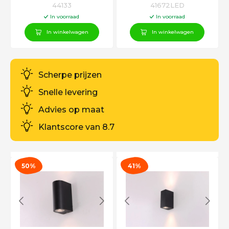
44133
41672LED
In voorraad
In voorraad
In winkelwagen
In winkelwagen
Scherpe prijzen
Snelle levering
Advies op maat
Klantscore van 8.7
50%
41%