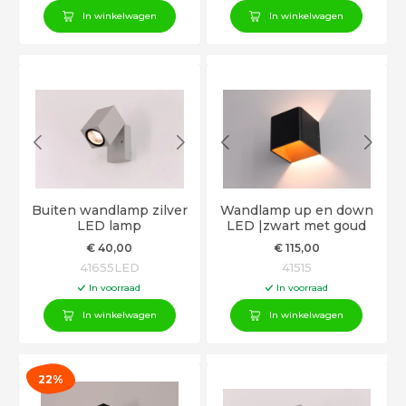
In winkelwagen
In winkelwagen
Buiten wandlamp zilver
Wandlamp up en down
LED lamp
LED |zwart met goud
€
40
,00
€
115
,00
41655LED
41515
In voorraad
In voorraad
In winkelwagen
In winkelwagen
22%