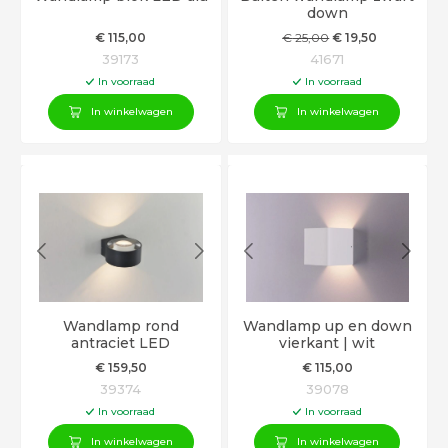
down
€
115
,00
€
25
,00
€
19
,50
39173
41671
In voorraad
In voorraad
In winkelwagen
In winkelwagen
Wandlamp rond
Wandlamp up en down
antraciet LED
vierkant | wit
€
159
,50
€
115
,00
39374
39078
In voorraad
In voorraad
In winkelwagen
In winkelwagen