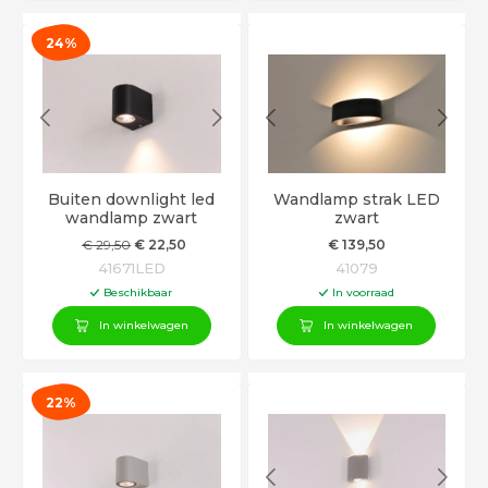
24%
Buiten downlight led
Wandlamp strak LED
wandlamp zwart
zwart
€
29
,50
€
22
,50
€
139
,50
41671LED
41079
Beschikbaar
In voorraad
In winkelwagen
In winkelwagen
22%