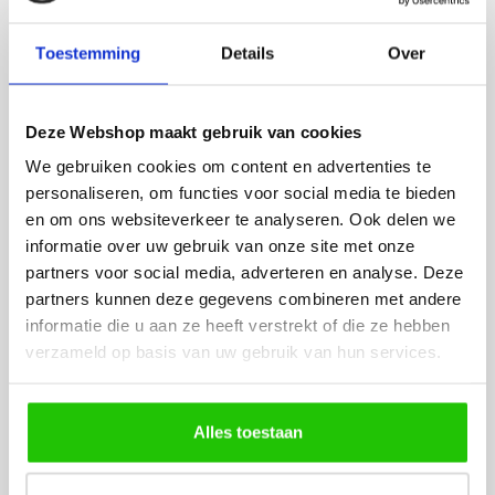
Rian
Anne
Toestemming
Details
Over
Fijne site waar ik een mooie
Het bestellen, betale
lamp heb uitgekozen en
leveren verliep vlot e
besteld. De volgende dag
volledig naar wens. He
Deze Webshop maakt gebruik van cookies
werd deze al bezorgd. Super
artikel is zeer mooi e
netjes en veilig verpakt.
veel sfeer, het is ook
We gebruiken cookies om content en advertenties te
eenvoudig te plaatsen
personaliseren, om functies voor social media te bieden
en om ons websiteverkeer te analyseren. Ook delen we
informatie over uw gebruik van onze site met onze
partners voor social media, adverteren en analyse. Deze
partners kunnen deze gegevens combineren met andere
informatie die u aan ze heeft verstrekt of die ze hebben
verzameld op basis van uw gebruik van hun services.
MEER PRODUCTEN
UIT DE SERIE CARLO
Alles toestaan
Alle producten uit deze serie