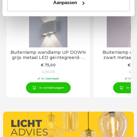
Aanpassen
Buitenlamp wandlamp UP DOWN
Buitenlamp wa
grijs metaal LED geïntegreerd- 4
zwart metaal
LED
lichtbunde
€
75
,00
€
30
43606
448
In voorraad
In vo
In winkelwagen
In win
LICHT
ADVIES