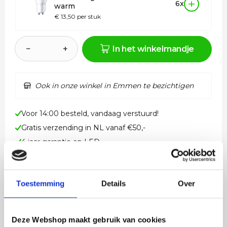
6x
warm
€ 13,50 per stuk
−
+
In het winkelmandje
Ook in onze winkel in Emmen te bezichtigen
Voor 14:00 besteld, vandaag verstuurd!
Gratis verzending in NL vanaf €50,-
4 jaar garantie op LED
Beschrijving
Toestemming
Details
Over
Warme brons kleurige opbouwspot met
meerdere verstelbare lichtpunten Deze chique
Deze Webshop maakt gebruik van cookies
bronzen uitgevoerde opbouwspot combineert…