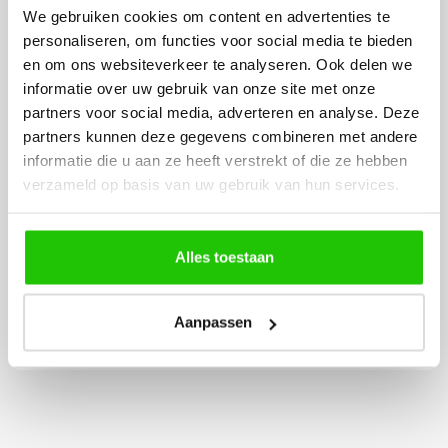
We gebruiken cookies om content en advertenties te
personaliseren, om functies voor social media te bieden
Lees meer
en om ons websiteverkeer te analyseren. Ook delen we
informatie over uw gebruik van onze site met onze
partners voor social media, adverteren en analyse. Deze
partners kunnen deze gegevens combineren met andere
informatie die u aan ze heeft verstrekt of die ze hebben
Rian
Anne
verzameld op basis van uw gebruik van hun services.
Fijne site waar ik een mooie
Het bestellen, betale
lamp heb uitgekozen en
leveren verliep vlot e
Alles toestaan
besteld. De volgende dag
volledig naar wens. He
werd deze al bezorgd. Super
artikel is zeer mooi e
netjes en veilig verpakt.
veel sfeer, het is ook
Aanpassen
eenvoudig te plaatsen