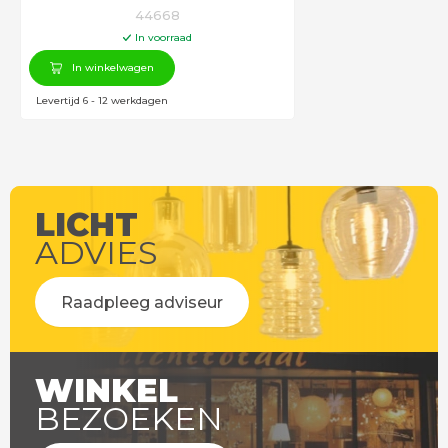
44668
In voorraad
In winkelwagen
Levertijd 6 - 12 werkdagen
LICHT
ADVIES
Raadpleeg adviseur
WINKEL
BEZOEKEN