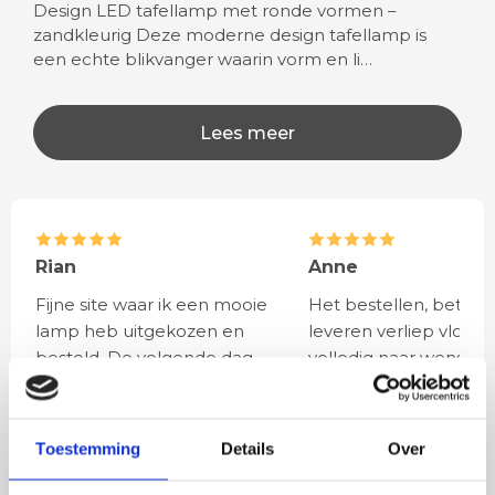
Design LED tafellamp met ronde vormen –
zandkleurig Deze moderne design tafellamp is
een echte blikvanger waarin vorm en li…
Lees meer
Rian
Anne
Fijne site waar ik een mooie
Het bestellen, betale
lamp heb uitgekozen en
leveren verliep vlot e
besteld. De volgende dag
volledig naar wens. He
werd deze al bezorgd. Super
artikel is zeer mooi e
netjes en veilig verpakt.
veel sfeer, het is ook
eenvoudig te plaatsen
Toestemming
Details
Over