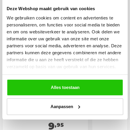
BESTEL
INCLUSIEF
Deze Webshop maakt gebruik van cookies
LICHTBRONNEN
We gebruiken cookies om content en advertenties te
personaliseren, om functies voor social media te bieden
en om ons websiteverkeer te analyseren. Ook delen we
LED lamp 3 watt GU10
LED lamp 
informatie over uw gebruik van onze site met onze
spot Extra warm
spot DIm
partners voor social media, adverteren en analyse. Deze
partners kunnen deze gegevens combineren met andere
informatie die u aan ze heeft verstrekt of die ze hebben
verzameld op basis van uw gebruik van hun services.
Alles toestaan
Aanpassen
9
,95