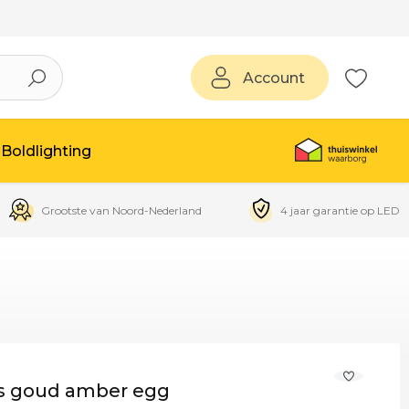
Account
Boldlighting
Grootste van Noord-Nederland
4 jaar garantie op LED
ts goud amber egg