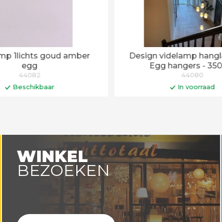
mp 1lichts goud amber
Design videlamp hangl
egg
Egg hangers - 35
44082
44080
Beschikbaar
In voorraad
In winkelwagen
In winkelwa
WINKEL
BEZOEKEN