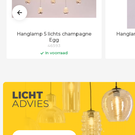
Hanglamp 5 lichts champagne
Hangla
Egg
46593
In voorraad
In winkelwagen
Levertijd 6 - 12 werkdagen
LICHT
ADVIES