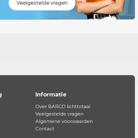
Veelgestelde vragen
g
Informatie
Over BARCO lichttotaal
Veelgestelde vragen
Algemene voorwaarden
Contact