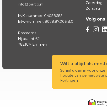
Zaterdag
info@barco.nl
Zondag
KvK-nummer: 04058685
Volg ons
Btw-nummer: 8078.87.006.B.01
Volg ons vi
Volg on
Vo
Postadres
Nijbracht 62
7821CA Emmen
Wilt u altijd als eers
Schrijf u dan in voor onze 
hoogte van de nieuwste 
kortingen!