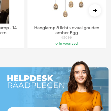
amp - 14
Hanglamp 8 lichts ovaal gouden
0cm
amber Egg
45099
In voorraad
gen
In winkelwagen
HELPDESK
RAADPLEGEN