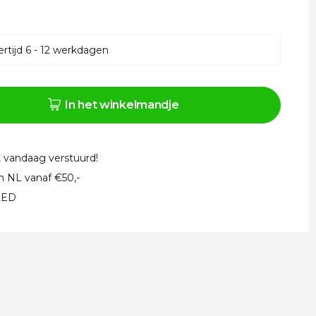
rtijd 6 - 12 werkdagen
In het winkelmandje
, vandaag verstuurd!
in NL vanaf €50,-
 LED