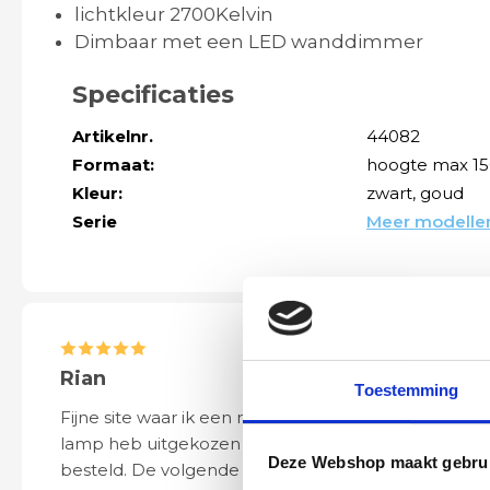
lichtkleur 2700Kelvin
Dimbaar met een LED wanddimmer
Specificaties
Artikelnr.
44082
Formaat:
hoogte max 15
Kleur:
zwart
, goud
Serie
Meer modellen
Rian
Anne
Toestemming
Fijne site waar ik een mooie
Het bestellen, 
lamp heb uitgekozen en
leveren verliep 
Deze Webshop maakt gebrui
besteld. De volgende dag werd
naar wens. Het a