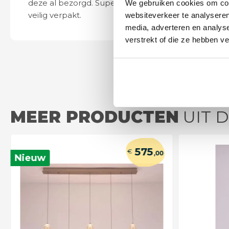
deze al bezorgd. Super netjes en
mooi en schept v
We gebruiken cookies om cont
veilig verpakt.
ook eenvoudig t
websiteverkeer te analyseren
media, adverteren en analys
verstrekt of die ze hebben v
MEER PRODUCTEN
UIT D
575
€
,00
Nieuw