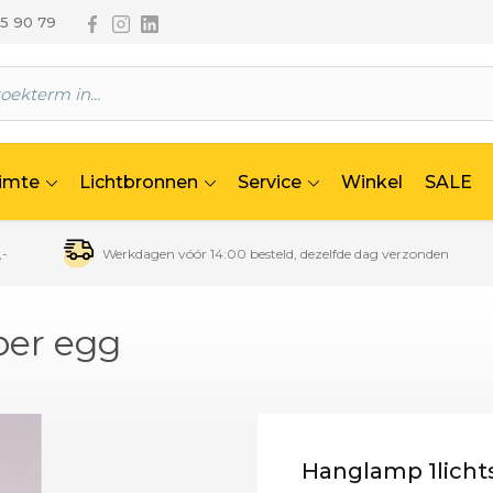
Volg ons via Facebook
Volg ons via Instagram
Volg ons via Linkedin
65 90 79
uimte
Lichtbronnen
Service
Winkel
SALE
,-
Werkdagen vóór 14:00 besteld, dezelfde dag verzonden
ber egg
Hanglamp 1lich