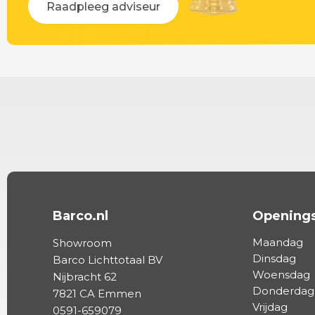
Raadpleeg adviseur
Barco.nl
Openings
Maandag
Showroom
Dinsdag
Barco Lichttotaal BV
Woensdag
Nijbracht 62
Donderdag
7821 CA Emmen
Vrijdag
0591-659079