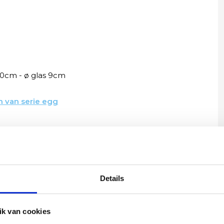
0cm - ø glas 9cm
 van serie egg
Yvonne
Details
betalen en
Wij hadden 2 lampen besteld
vlot en volledig
met totaal 11 mondgeblazen
k van cookies
rtikel is zeer
kappen. Dit was zeer goed