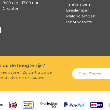
9:00 uur - 17:00 uur
Tafellampen
Gesloten
Leeslampen
Plafondlampen
Inbouw spots
a Facebook
s via Instagram
lg ons via Linkedin
te op de hoogte zijn?
nieuwsbrief. Zo blijft u op de
producten en exclusieve