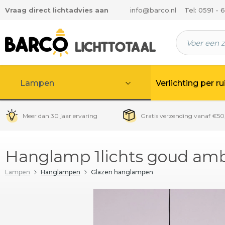
Vraag direct lichtadvies aan
info@barco.nl
Tel: 0591 - 
 hoofdinhoud
Lampen
Verlichting per r
Meer dan 30 jaar ervaring
Gratis verzending vanaf €50
Hanglamp 1lichts goud am
Lampen
Hanglampen
Glazen hanglampen