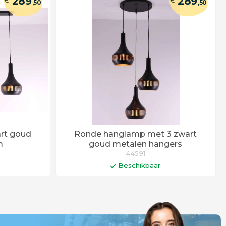
289
289
€
€
,50
,50
art goud
Ronde hanglamp met 3 zwart
m
goud metalen hangers
44591
Beschikbaar
gen
In winkelwagen