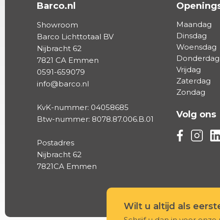
Barco.nl
Openings
Maandag
Showroom
Dinsdag
Barco Lichttotaal BV
Woensdag
Nijbracht 62
Donderdag
7821 CA Emmen
Vrijdag
0591-659079
Zaterdag
info@barco.nl
Zondag
KvK-nummer: 04058685
Volg ons
Btw-nummer: 8078.87.006.B.01
Volg ons vi
Volg on
Vo
Postadres
Nijbracht 62
7821CA Emmen
Wilt u altijd als eers
Schrijf u dan in voor onze 