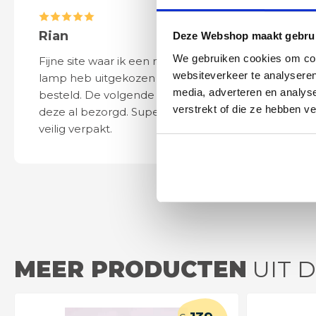
Rian
Anne
Deze Webshop maakt gebrui
We gebruiken cookies om cont
Fijne site waar ik een mooie
Het bestellen, 
websiteverkeer te analyseren
lamp heb uitgekozen en
leveren verliep 
media, adverteren en analys
besteld. De volgende dag werd
naar wens. Het a
verstrekt of die ze hebben v
deze al bezorgd. Super netjes en
mooi en schept v
veilig verpakt.
ook eenvoudig t
MEER PRODUCTEN
UIT D