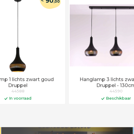
90
€
,00
p 1 lichts zwart goud
Hanglamp 3 lichts zw
Druppel
Druppel - 130c
44588
44590
In voorraad
Beschikbaar
In winkelwagen
In winkelwa