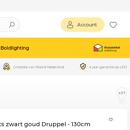
Account
Boldlighting
Grootste van Noord-Nederland
4 jaar garantie op LED
e27
ts zwart goud Druppel - 130cm