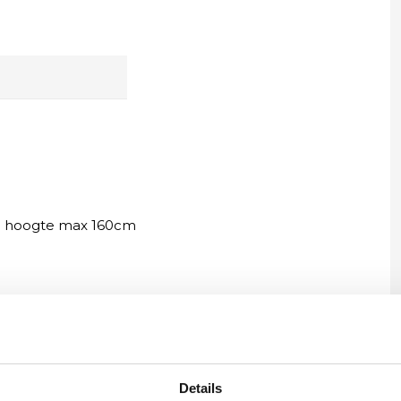
- hoogte max 160cm
van serie stripes
Details