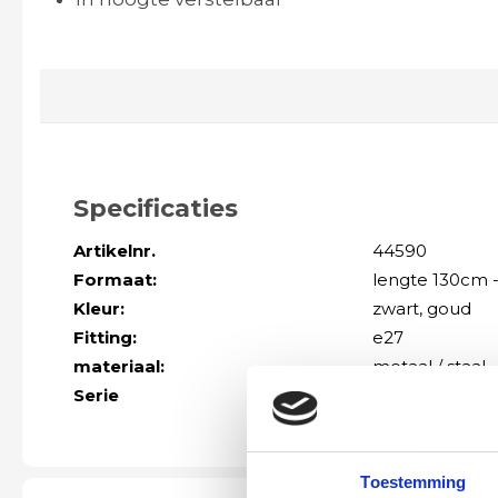
Specificaties
Artikelnr.
44590
Formaat:
lengte 130cm 
Kleur:
zwart
, goud
Fitting:
e27
materiaal:
metaal / staal
Serie
Meer modellen 
Toestemming