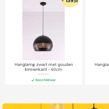
139
€
,50
Hanglamp zwart met gouden
Hanglam
binnenkant - 40cm
44594
Beschikbaar
In winkelwagen