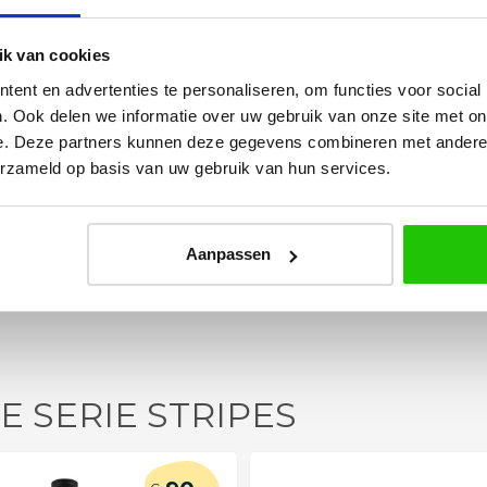
Yvonne
k van cookies
ent en advertenties te personaliseren, om functies voor social
betalen en
Wij hadden 2 lampen besteld
. Ook delen we informatie over uw gebruik van onze site met on
vlot en volledig
met totaal 11 mondgeblazen
e. Deze partners kunnen deze gegevens combineren met andere i
rtikel is zeer
kappen. Dit was zeer goed
erzameld op basis van uw gebruik van hun services.
eel sfeer, het is
verpakt geleverd. Wij bevelen dit
e plaatsen.
bedrijf zeker aan!
Aanpassen
E SERIE STRIPES