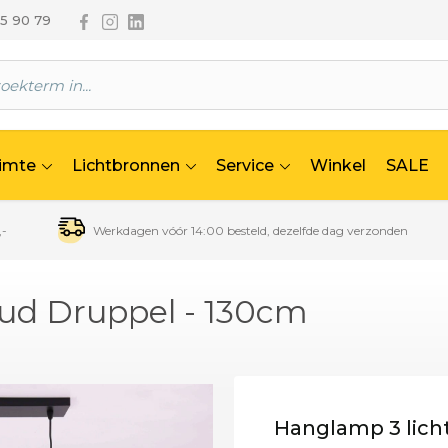
Volg ons via Facebook
Volg ons via Instagram
Volg ons via Linkedin
65 90 79
uimte
Lichtbronnen
Service
Winkel
SALE
,-
Werkdagen vóór 14:00 besteld, dezelfde dag verzonden
oud Druppel - 130cm
Hanglamp 3 lich