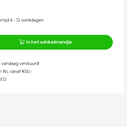
rtijd 6 - 12 werkdagen
In het winkelmandje
, vandaag verstuurd!
in NL vanaf €50,-
 LED