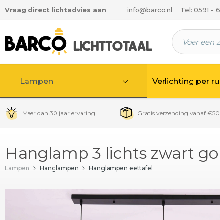
Vraag direct lichtadvies aan
info@barco.nl
Tel: 0591 - 
 hoofdinhoud
Lampen
Verlichting per r
Meer dan 30 jaar ervaring
Gratis verzending vanaf €50
Hanglamp 3 lichts zwart g
Lampen
Hanglampen
Hanglampen eettafel