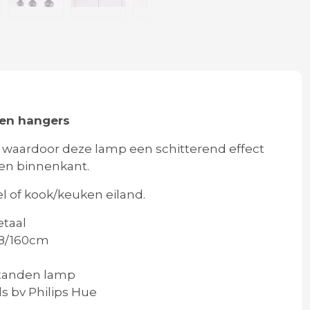
alen hangers
aardoor deze lamp een schitterend effect
den binnenkant.
l of kook/keuken eiland.
etaal
 38/160cm
tanden lamp
s bv Philips Hue