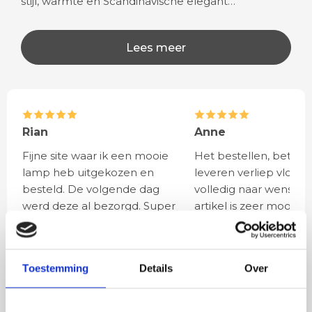
stijl, warmte en Scandinavische elegant…
Lees meer
Rian
Anne
Fijne site waar ik een mooie
Het bestellen, betale
lamp heb uitgekozen en
leveren verliep vlot e
besteld. De volgende dag
volledig naar wens. He
werd deze al bezorgd. Super
artikel is zeer mooi e
netjes en veilig verpakt.
veel sfeer, het is ook
eenvoudig te plaatsen
Toestemming
Details
Over
BESTEL
INCLUSIEF