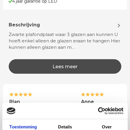
4 jaar garantie op LED
Beschrijving
Zwarte plafondplaat waar 3 glazen aan kunnen U
hoeft enkel alleen de glazen eraan te hangen Hier
kunnen alleen glazen aan m…
Lees meer
Rian
Anne
Fijne site waar ik een mooie
Het bestellen, betale
lamp heb uitgekozen en
leveren verliep vlot e
besteld. De volgende dag
volledig naar wens. He
Toestemming
Details
Over