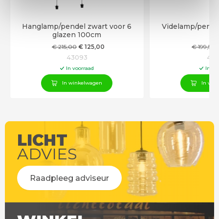
Hanglamp/pendel zwart voor 6
Videlamp/pendel
glazen 100cm
€
215
,00
€
125
,00
€
199
,50
43093
431
In voorraad
In vo
In winkelwagen
In win
LICHT
ADVIES
Raadpleeg adviseur