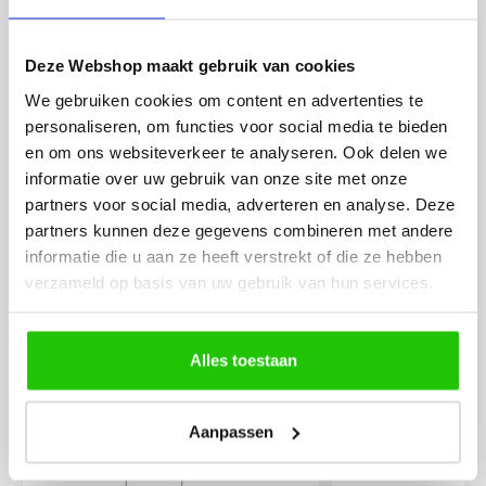
werd deze al bezorgd. Super
artikel is zeer mooi e
netjes en veilig verpakt.
veel sfeer, het is ook
eenvoudig te plaatsen
Deze Webshop maakt gebruik van cookies
We gebruiken cookies om content en advertenties te
personaliseren, om functies voor social media te bieden
en om ons websiteverkeer te analyseren. Ook delen we
informatie over uw gebruik van onze site met onze
partners voor social media, adverteren en analyse. Deze
partners kunnen deze gegevens combineren met andere
MEER PRODUCTEN
informatie die u aan ze heeft verstrekt of die ze hebben
UIT DE SERIE PENDELS
verzameld op basis van uw gebruik van hun services.
Alle producten uit deze serie
Alles toestaan
42%
12%
Aanpassen