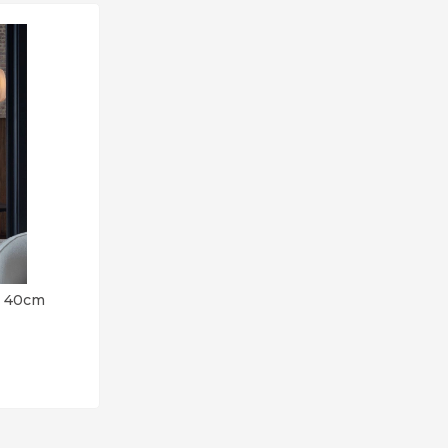
d 40cm
gen