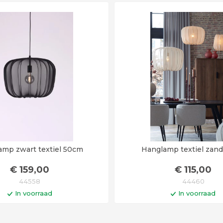
amp zwart textiel 50cm
Hanglamp textiel zan
€
159
,00
€
115
,00
44558
44460
In voorraad
In voorraad
In winkelwagen
In winkelwa