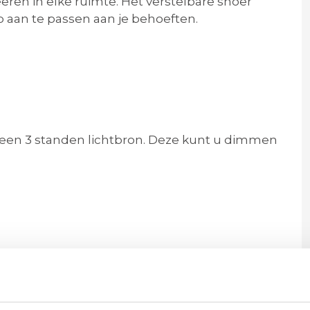
reëren in elke ruimte. Het verstelbare snoer
 aan te passen aan je behoeften.
en 3 standen lichtbron. Deze kunt u dimmen
 van serie plumi