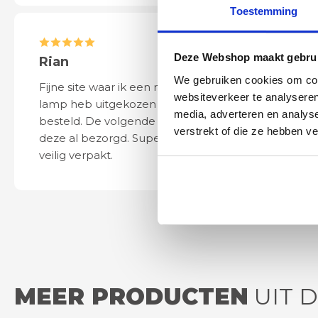
Toestemming
Deze Webshop maakt gebrui
Rian
Anne
We gebruiken cookies om cont
Fijne site waar ik een mooie
Het bestellen, 
websiteverkeer te analyseren
lamp heb uitgekozen en
leveren verliep 
media, adverteren en analys
besteld. De volgende dag werd
naar wens. Het a
verstrekt of die ze hebben v
deze al bezorgd. Super netjes en
mooi en schept v
veilig verpakt.
ook eenvoudig t
MEER PRODUCTEN
UIT D