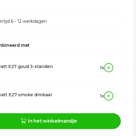
rtijd 6 - 12 werkdagen
mbineerd met
att E27 goud 3-standen
1x
watt E27 smoke dimbaar
1x
In het winkelmandje