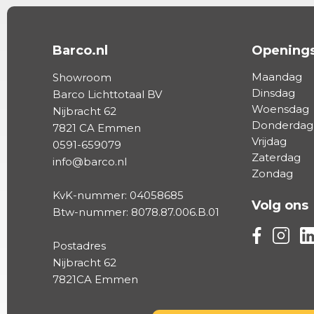
Barco.nl
Openings
Maandag
Showroom
Dinsdag
Barco Lichttotaal BV
Woensdag
Nijbracht 62
Donderdag
7821 CA Emmen
Vrijdag
0591-659079
Zaterdag
info@barco.nl
Zondag
KvK-nummer: 04058685
Volg ons
Btw-nummer: 8078.87.006.B.01
Volg ons vi
Volg on
Vo
Postadres
Nijbracht 62
7821CA Emmen