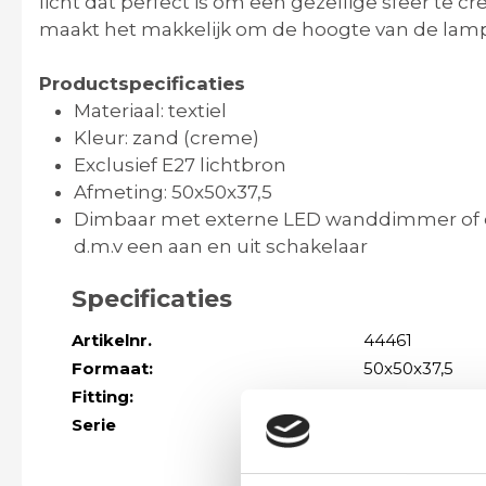
licht dat perfect is om een gezellige sfeer te c
maakt het makkelijk om de hoogte van de lamp
Productspecificaties
Materiaal: textiel
Kleur: zand (creme)
Exclusief E27 lichtbron
Afmeting: 50x50x37,5
Dimbaar met externe LED wanddimmer of e
d.m.v een aan en uit schakelaar
Specificaties
Artikelnr.
44461
Formaat:
50x50x37,5
Fitting:
e27
Serie
Meer modellen