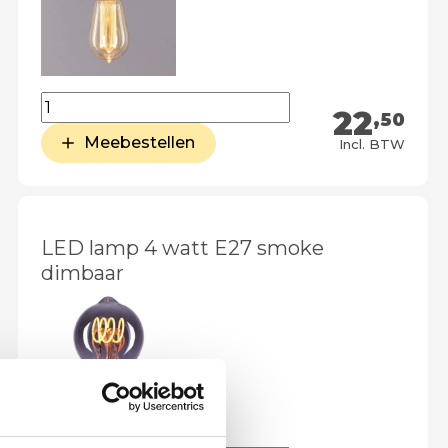
22
,50
Meebestellen
Incl. BTW
LED lamp 4 watt E27 smoke
dimbaar