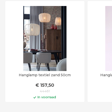
Hanglamp textiel zand 50cm
Hangl
€
157
,50
44461
In voorraad
In winkelwagen