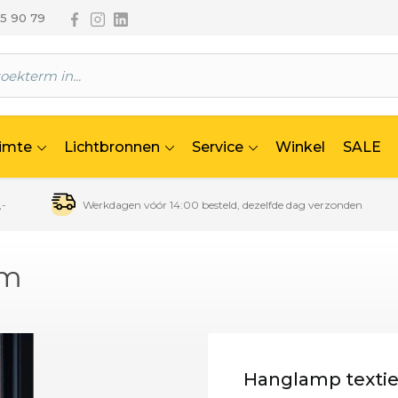
Volg ons via Facebook
Volg ons via Instagram
Volg ons via Linkedin
65 90 79
uimte
Lichtbronnen
Service
Winkel
SALE
,-
Werkdagen vóór 14:00 besteld, dezelfde dag verzonden
cm
Hanglamp textie