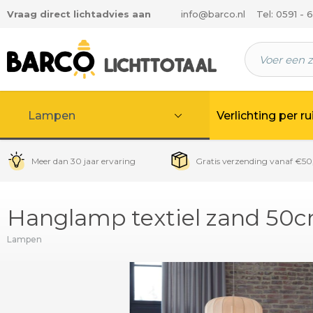
Vraag direct lichtadvies aan
info@barco.nl
Tel: 0591 - 
 hoofdinhoud
Lampen
Verlichting per r
Meer dan 30 jaar ervaring
Gratis verzending vanaf €50
Hanglamp textiel zand 50
Lampen