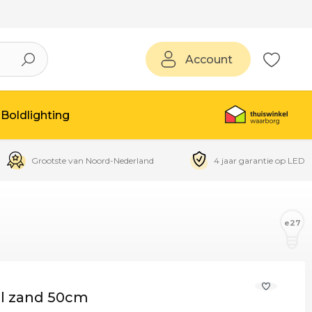
Account
Boldlighting
Grootste van Noord-Nederland
4 jaar garantie op LED
e27
l zand 50cm