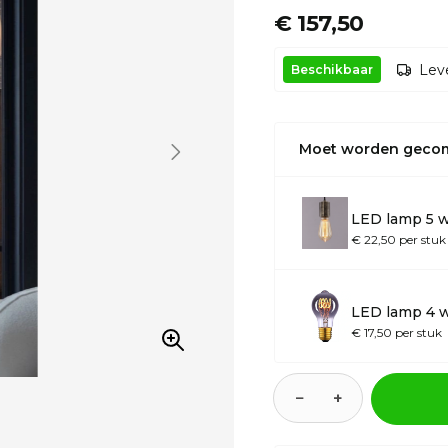
€ 157,50
Leve
Beschikbaar
Moet worden geco
LED lamp 5 w
€ 22,50 per stuk
LED lamp 4 
€ 17,50 per stuk
−
+