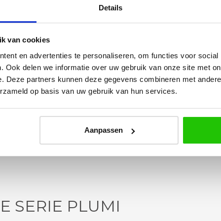
Details
k van cookies
Yvonne
ent en advertenties te personaliseren, om functies voor social
betalen en
Wij hadden 2 lampen besteld
. Ook delen we informatie over uw gebruik van onze site met on
vlot en volledig
met totaal 11 mondgeblazen
e. Deze partners kunnen deze gegevens combineren met andere i
rtikel is zeer
kappen. Dit was zeer goed
erzameld op basis van uw gebruik van hun services.
eel sfeer, het is
verpakt geleverd. Wij bevelen dit
e plaatsen.
bedrijf zeker aan!
Aanpassen
E SERIE PLUMI